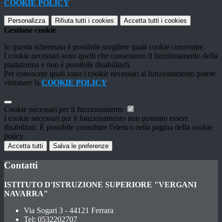
COOKIE POLICY
.
Personalizza
Rifiuta tutti
i cookies
Accetta tutti
i cookies
Gestione cookie
In questa schermata è possibile scegliere quali cookie consentire.
I cookie necessari sono quelli che consentono il funzionamento della
piattaforma e non è possibile disabilitarli.
Per conoscere quali sono i cookie necessari al funzionamento potete
visionare la
COOKIE POLICY
.
Cookie necessari per il funzionamento
I cookie necessari per il funzionamento non possono essere
disabilitati. È possibile consultare l'elenco nella pagina della cookie
policy.
Accetta tutti
Salva le preferenze
Contatti
ISTITUTO D'ISTRUZIONE SUPERIORE "VERGANI
NAVARRA"
Via Sogari 3 - 44121 Ferrara
Tel:
0532202707