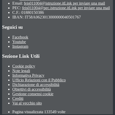
Email:
feis011004@istruzione.it
Link per inviare una mail
PEC:
feis011004@pec.istruzione.it
Link per inviare una mail
C.F.: 01880150386
IBAN: IT58A0623013000000040501767
Seguici su
Facebook
Youtube
Instagram
Sezione Link Utili
Cookie policy
Note legali
Informativa Privacy
Ufficio Relazioni con il Pubblico
Dichiarazione di accessibilità
Obiettivi di accessibilità
Gestione consensi cookie
Crediti
Vai al vecchio sito
Pagina visualizzata 133549 volte