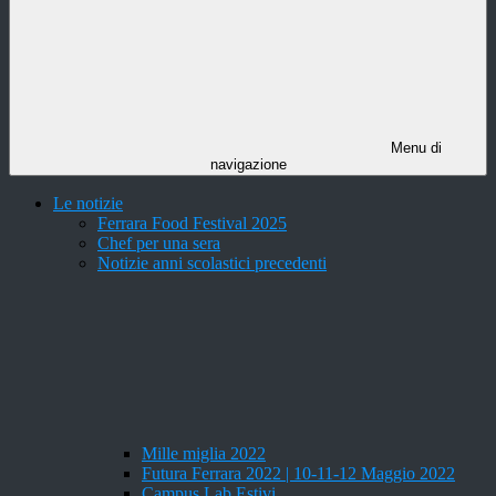
Menu di
navigazione
Le notizie
Ferrara Food Festival 2025
Chef per una sera
Notizie anni scolastici precedenti
Mille miglia 2022
Futura Ferrara 2022 | 10-11-12 Maggio 2022
Campus Lab Estivi