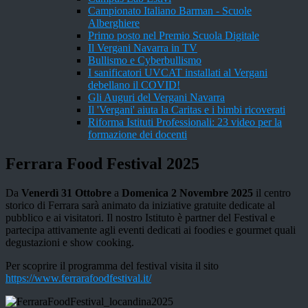
Campionato Italiano Barman - Scuole
Alberghiere
Primo posto nel Premio Scuola Digitale
Il Vergani Navarra in TV
Bullismo e Cyberbullismo
I sanificatori UVCAT installati al Vergani
debellano il COVID!
Gli Auguri del Vergani Navarra
Il 'Vergani' aiuta la Caritas e i bimbi ricoverati
Riforma Istituti Professionali: 23 video per la
formazione dei docenti
Ferrara Food Festival 2025
Da
Venerdì 31 Ottobre
a
Domenica 2 Novembre 2025
il centro
storico di Ferrara sarà animato da iniziative gratuite dedicate al
pubblico e ai visitatori. Il nostro Istituto è partner del Festival e
partecipa attivamente agli eventi dedicati ai foodies e gourmet quali
degustazioni e show cooking.
Per scoprire il programma del festival visita il sito
https://www.ferrarafoodfestival.it/