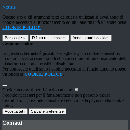
Notizie
Questo sito o gli strumenti terzi da questo utilizzati si avvalgono di
cookie necessari al funzionamento ed utili alle finalità illustrate nella
COOKIE POLICY
.
Personalizza
Rifiuta tutti
i cookies
Accetta tutti
i cookies
Gestione cookie
In questa schermata è possibile scegliere quali cookie consentire.
I cookie necessari sono quelli che consentono il funzionamento della
piattaforma e non è possibile disabilitarli.
Per conoscere quali sono i cookie necessari al funzionamento potete
visionare la
COOKIE POLICY
.
Cookie necessari per il funzionamento
I cookie necessari per il funzionamento non possono essere
disabilitati. È possibile consultare l'elenco nella pagina della cookie
policy.
Accetta tutti
Salva le preferenze
Contatti