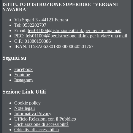
ISTITUTO D'ISTRUZIONE SUPERIORE "VERGANI
NAVARRA"
Via Sogari 3 - 44121 Ferrara
Tel:
0532202707
Email:
feis011004@istruzione.it
Link per inviare una mail
PEC:
feis011004@pec.istruzione.it
Link per inviare una mail
C.F.: 01880150386
IBAN: IT58A0623013000000040501767
Seguici su
Facebook
Youtube
Instagram
Sezione Link Utili
Cookie policy
Note legali
Informativa Privacy
Ufficio Relazioni con il Pubblico
Dichiarazione di accessibilità
Obiettivi di accessibilità