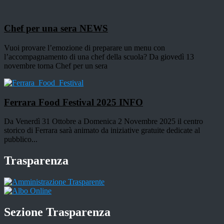
Chef per una sera
NEWS
Vuoi provare l’emozione di preparare un menu con
l’accompagnamento di una chef della scuola? Da giovedì 13
novembre torna Chef per un sera
Ferrara Food Festival 2025
INFO
Da Venerdì 31 Ottobre a Domenica 2 Novembre 2025 il centro
storico di Ferrara sarà animato da iniziative gratuite dedicate al
pubblico...
Trasparenza
Sezione Trasparenza