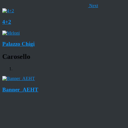
Next
4+2
Palazzo Chigi
Carosello
Banner_AEHT