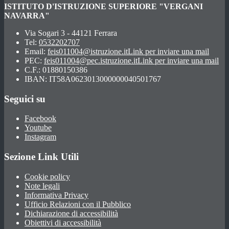
ISTITUTO D'ISTRUZIONE SUPERIORE "VERGANI
NAVARRA"
Via Sogari 3 - 44121 Ferrara
Tel:
0532202707
Email:
feis011004@istruzione.it
Link per inviare una mail
PEC:
feis011004@pec.istruzione.it
Link per inviare una mail
C.F.: 01880150386
IBAN: IT58A0623013000000040501767
Seguici su
Facebook
Youtube
Instagram
Sezione Link Utili
Cookie policy
Note legali
Informativa Privacy
Ufficio Relazioni con il Pubblico
Dichiarazione di accessibilità
Obiettivi di accessibilità