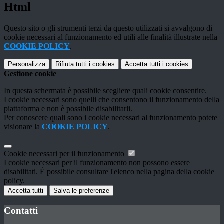
Html
Questo sito o gli strumenti terzi da questo utilizzati si avvalgono di
cookie necessari al funzionamento ed utili alle finalità illustrate nella
COOKIE POLICY
.
Personalizza
Rifiuta tutti
i cookies
Accetta tutti
i cookies
Gestione cookie
In questa schermata è possibile scegliere quali cookie consentire.
I cookie necessari sono quelli che consentono il funzionamento della
piattaforma e non è possibile disabilitarli.
Per conoscere quali sono i cookie necessari al funzionamento potete
visionare la
COOKIE POLICY
.
Cookie necessari per il funzionamento
I cookie necessari per il funzionamento non possono essere
disabilitati. È possibile consultare l'elenco nella pagina della cookie
policy.
Accetta tutti
Salva le preferenze
Contatti