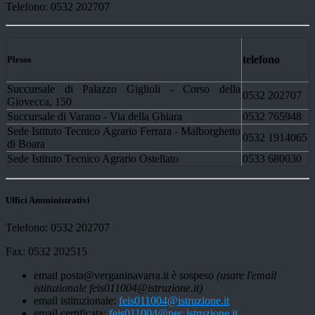
Telefono: 0532 202707
telefono
Plesso
Succursale di Palazzo Giglioli - Corso della
0532 202707
Giovecca, 150
Succursale di Varano - Via della Ghiara
0532 765948
Sede Istituto Tecnico Agrario Ferrara - Malborghetto
0532 1914065
di Boara
Sede Istituto Tecnico Agrario Ostellato
0533 680030
Uffici Amministrativi
Telefono: 0532 202707
Fax: 0532 202515
email posta@verganinavarra.it è sospeso
(usare l'email
istituzionale feis011004@istruzione.it)
email istituzionale:
feis011004@istruzione.it
email certificata:
feis011004@pec.istruzione.it