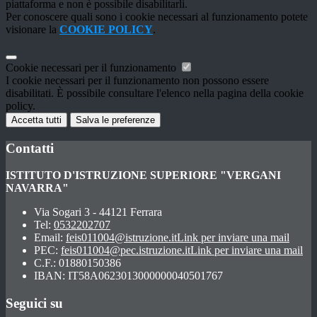
piattaforma e non è possibile disabilitarli.
Per conoscere quali sono i cookie necessari al funzionamento potete
visionare la
COOKIE POLICY
.
Cookie necessari per il funzionamento
I cookie necessari per il funzionamento non possono essere
disabilitati. È possibile consultare l'elenco nella pagina della cookie
policy.
Accetta tutti
Salva le preferenze
Contatti
ISTITUTO D'ISTRUZIONE SUPERIORE "VERGANI
NAVARRA"
Via Sogari 3 - 44121 Ferrara
Tel:
0532202707
Email:
feis011004@istruzione.it
Link per inviare una mail
PEC:
feis011004@pec.istruzione.it
Link per inviare una mail
C.F.: 01880150386
IBAN: IT58A0623013000000040501767
Seguici su