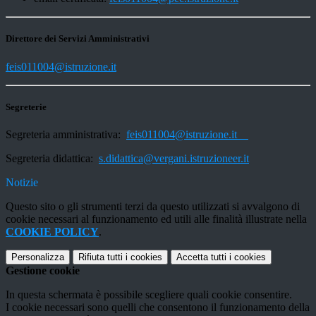
Direttore dei Servizi Amministrativi
feis011004@istruzione.it
Segreterie
Segreteria amministrativa:
feis011004@istruzione.it
Segreteria didattica:
s.didattica@vergani.istruzioneer.it
Notizie
Questo sito o gli strumenti terzi da questo utilizzati si avvalgono di
cookie necessari al funzionamento ed utili alle finalità illustrate nella
COOKIE POLICY
.
Personalizza
Rifiuta tutti
i cookies
Accetta tutti
i cookies
Gestione cookie
In questa schermata è possibile scegliere quali cookie consentire.
I cookie necessari sono quelli che consentono il funzionamento della