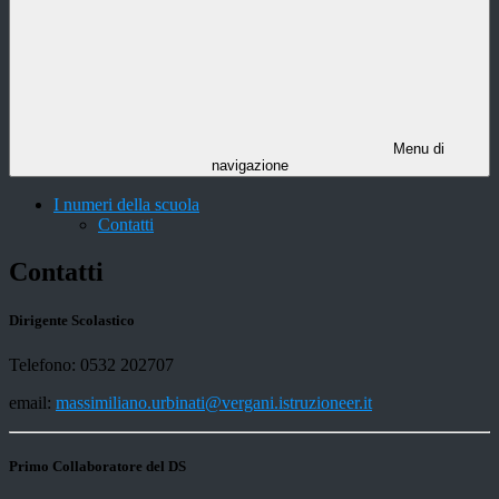
Menu di
navigazione
I numeri della scuola
Contatti
Contatti
Dirigente Scolastico
Telefono: 0532 202707
email:
massimiliano.urbinati@vergani.istruzioneer.it
Primo Collaboratore del DS