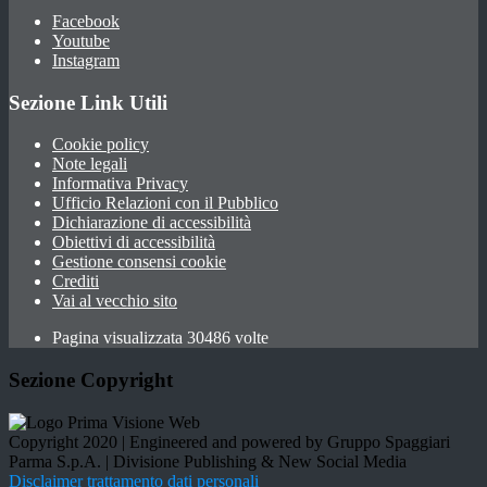
Facebook
Youtube
Instagram
Sezione Link Utili
Cookie policy
Note legali
Informativa Privacy
Ufficio Relazioni con il Pubblico
Dichiarazione di accessibilità
Obiettivi di accessibilità
Gestione consensi cookie
Crediti
Vai al vecchio sito
Pagina visualizzata 30486 volte
Sezione Copyright
Copyright 2020 | Engineered and powered by Gruppo Spaggiari
Parma S.p.A. | Divisione Publishing & New Social Media
Disclaimer trattamento dati personali