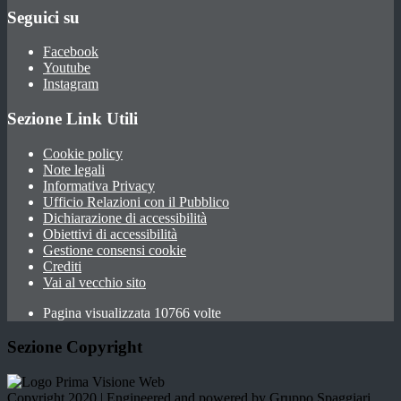
Seguici su
Facebook
Youtube
Instagram
Sezione Link Utili
Cookie policy
Note legali
Informativa Privacy
Ufficio Relazioni con il Pubblico
Dichiarazione di accessibilità
Obiettivi di accessibilità
Gestione consensi cookie
Crediti
Vai al vecchio sito
Pagina visualizzata 10766 volte
Sezione Copyright
Copyright 2020 | Engineered and powered by Gruppo Spaggiari