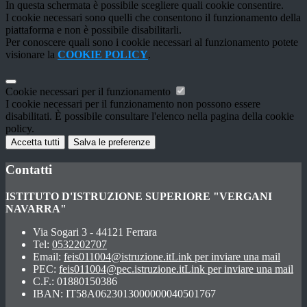
In questa schermata è possibile scegliere quali cookie consentire.
I cookie necessari sono quelli che consentono il funzionamento della
piattaforma e non è possibile disabilitarli.
Per conoscere quali sono i cookie necessari al funzionamento potete
visionare la
COOKIE POLICY
.
Cookie necessari per il funzionamento
I cookie necessari per il funzionamento non possono essere
disabilitati. È possibile consultare l'elenco nella pagina della cookie
policy.
Accetta tutti
Salva le preferenze
Contatti
ISTITUTO D'ISTRUZIONE SUPERIORE "VERGANI
NAVARRA"
Via Sogari 3 - 44121 Ferrara
Tel:
0532202707
Email:
feis011004@istruzione.it
Link per inviare una mail
PEC:
feis011004@pec.istruzione.it
Link per inviare una mail
C.F.: 01880150386
IBAN: IT58A0623013000000040501767