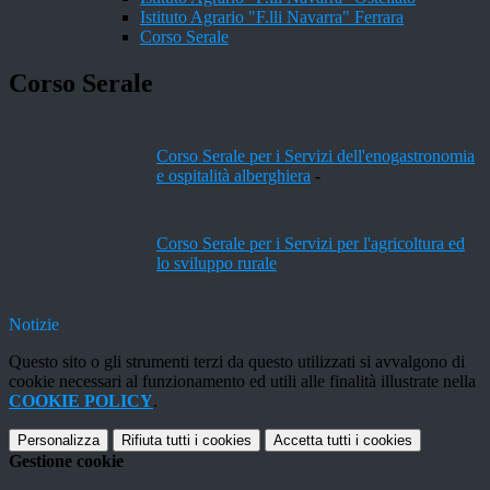
Istituto Agrario "F.lli Navarra" Ferrara
Corso Serale
Corso Serale
Corso Serale per i Servizi dell'enogastronomia
e ospitalità alberghiera
-
Corso Serale per i Servizi per l'agricoltura ed
lo sviluppo rurale
Notizie
Questo sito o gli strumenti terzi da questo utilizzati si avvalgono di
cookie necessari al funzionamento ed utili alle finalità illustrate nella
COOKIE POLICY
.
Personalizza
Rifiuta tutti
i cookies
Accetta tutti
i cookies
Gestione cookie