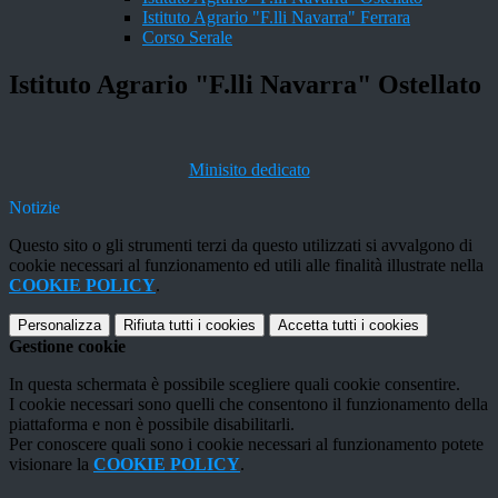
Istituto Agrario "F.lli Navarra" Ferrara
Corso Serale
Istituto Agrario "F.lli Navarra" Ostellato
Minisito dedicato
Notizie
Questo sito o gli strumenti terzi da questo utilizzati si avvalgono di
cookie necessari al funzionamento ed utili alle finalità illustrate nella
COOKIE POLICY
.
Personalizza
Rifiuta tutti
i cookies
Accetta tutti
i cookies
Gestione cookie
In questa schermata è possibile scegliere quali cookie consentire.
I cookie necessari sono quelli che consentono il funzionamento della
piattaforma e non è possibile disabilitarli.
Per conoscere quali sono i cookie necessari al funzionamento potete
visionare la
COOKIE POLICY
.