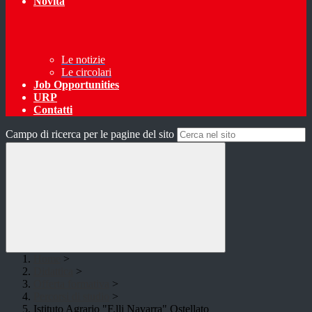
Novità
Le notizie
Le circolari
Job Opportunities
URP
Contatti
Campo di ricerca per le pagine del sito
Home
>
Didattica
>
Offerta formativa
>
Percorsi di studio
>
Istituto Agrario "F.lli Navarra" Ostellato