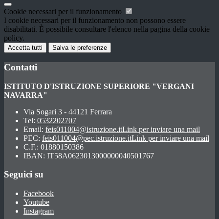
Cookie necessari per il funzionamento
I cookie necessari per il funzionamento non possono essere
disabilitati. È possibile consultare l'elenco nella pagina della cookie
policy.
Accetta tutti
Salva le preferenze
Contatti
ISTITUTO D'ISTRUZIONE SUPERIORE "VERGANI
NAVARRA"
Via Sogari 3 - 44121 Ferrara
Tel:
0532202707
Email:
feis011004@istruzione.it
Link per inviare una mail
PEC:
feis011004@pec.istruzione.it
Link per inviare una mail
C.F.: 01880150386
IBAN: IT58A0623013000000040501767
Seguici su
Facebook
Youtube
Instagram