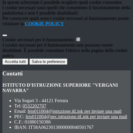
In questa schermata è possibile scegliere quali cookie consentire.
I cookie necessari sono quelli che consentono il funzionamento della
piattaforma e non è possibile disabilitarli.
Per conoscere quali sono i cookie necessari al funzionamento potete
visionare la
COOKIE POLICY
.
Cookie necessari per il funzionamento
I cookie necessari per il funzionamento non possono essere
disabilitati. È possibile consultare l'elenco nella pagina della cookie
policy.
Accetta tutti
Salva le preferenze
Contatti
ISTITUTO D'ISTRUZIONE SUPERIORE "VERGANI
NAVARRA"
Via Sogari 3 - 44121 Ferrara
Tel:
0532202707
Email:
feis011004@istruzione.it
Link per inviare una mail
PEC:
feis011004@pec.istruzione.it
Link per inviare una mail
C.F.: 01880150386
IBAN: IT58A0623013000000040501767