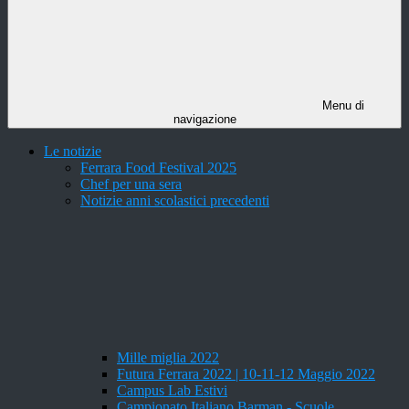
Menu di
navigazione
Le notizie
Ferrara Food Festival 2025
Chef per una sera
Notizie anni scolastici precedenti
Mille miglia 2022
Futura Ferrara 2022 | 10-11-12 Maggio 2022
Campus Lab Estivi
Campionato Italiano Barman - Scuole