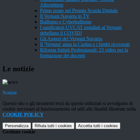
Alberghiere
Primo posto nel Premio Scuola Digitale
Il Vergani Navarra in TV
Bullismo e Cyberbullismo
I sanificatori UVCAT installati al Vergani
debellano il COVID!
Gli Auguri del Vergani Navarra
Il 'Vergani' aiuta la Caritas e i bimbi ricoverati
Riforma Istituti Professionali: 23 video per la
formazione dei docenti
Le notizie
Notizie
Questo sito o gli strumenti terzi da questo utilizzati si avvalgono di
cookie necessari al funzionamento ed utili alle finalità illustrate nella
COOKIE POLICY
.
Personalizza
Rifiuta tutti
i cookies
Accetta tutti
i cookies
Gestione cookie