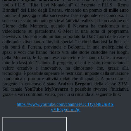
podio l’I.I.S. “Rita Levi Montalcini” di Argenta e l’I.I.S. “Remo
Brindisi” del Lido degli Estensi, vincendo un premio di
mille euro
nonché il passaggio alla successiva fase regionale del concorso. Il
successo è stato ottenuto grazie all’attività realizzata in occasione del
Giorno della Memoria, quando il Navarra ha trasformato una
videolezione su piattaforma G-Meet in una sorta di programma
televisivo. Docenti e alunni hanno portato la DaD fuori dalle case e
dalle aule, diventando “inviati speciali” e rimpallandosi la linea da
più punti di Ferrara, provincia e Bologna, in una molteplicità di
spazi e voci che hanno ridato vita alle storie custodite nei luoghi
della Memoria, le hanno rese concrete e le hanno fatte arrivare a
tutte le classi dell’Istituto. Il progetto, di cui è stato riconosciuto il
valore creativo e innovativo, ha dimostrato che, grazie alla
tecnologia, è possibile superare le restrizioni imposte dalla situazione
pandemica e produrre attività didattiche di qualità. A presentare il
progetto in concorso è stato
Andrea Bergami
, della classe 2BM.
Sul canale
YouTube MyNavarra
è possibile rivivere l’iniziativa
grazie a vari contributi video, per cui si rimanda al seguente link:
https://www.youtube.com/channel/UCDyaN8UuRp-
yYIQzyd_rd2g.