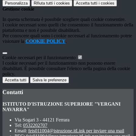
Personalizza
Rifiuta tutti
i cookies
Accetta tutti
i cookies
Gestione cookie
In questa schermata è possibile scegliere quali cookie consentire.
I cookie necessari sono quelli che consentono il funzionamento della
piattaforma e non è possibile disabilitarli.
Per conoscere quali sono i cookie necessari al funzionamento potete
visionare la
COOKIE POLICY
.
Cookie necessari per il funzionamento
I cookie necessari per il funzionamento non possono essere
disabilitati. È possibile consultare l'elenco nella pagina della cookie
policy.
Accetta tutti
Salva le preferenze
Contatti
ISTITUTO D'ISTRUZIONE SUPERIORE "VERGANI
NAVARRA"
Via Sogari 3 - 44121 Ferrara
Tel:
0532202707
Email:
feis011004@istruzione.it
Link per inviare una mail