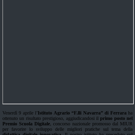
Venerdì 9 aprile l’
Istituto Agrario “F.lli Navarra” di Ferrara
ha
ottenuto un risultato prestigioso, aggiudicandosi il
primo posto nel
Premio Scuola Digitale
, concorso nazionale promosso dal MIUR
per favorire lo sviluppo delle migliori pratiche sul tema della
didattica digitale innovativa
. Il nostro istituto ha preceduto sul