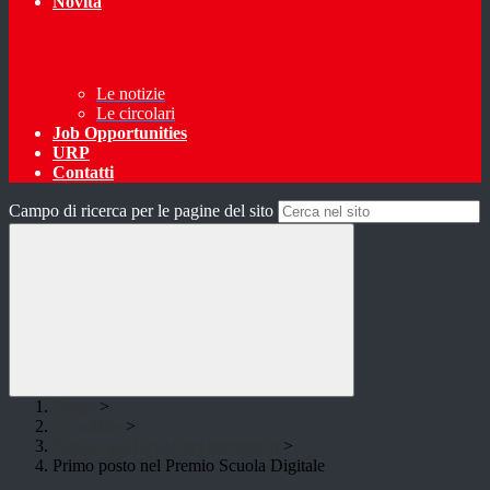
Novità
Le notizie
Le circolari
Job Opportunities
URP
Contatti
Campo di ricerca per le pagine del sito
Home
>
Le notizie
>
Notizie anni scolastici precedenti
>
Primo posto nel Premio Scuola Digitale