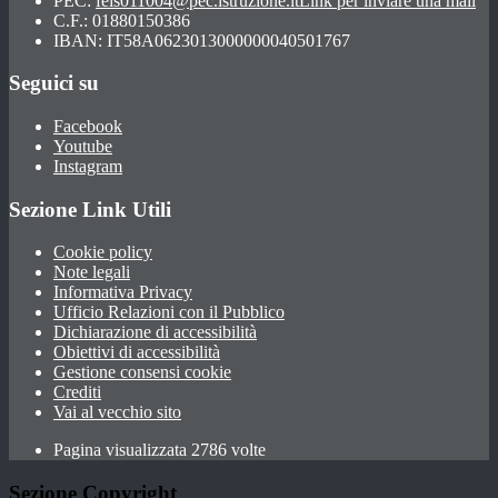
PEC:
feis011004@pec.istruzione.it
Link per inviare una mail
C.F.: 01880150386
IBAN: IT58A0623013000000040501767
Seguici su
Facebook
Youtube
Instagram
Sezione Link Utili
Cookie policy
Note legali
Informativa Privacy
Ufficio Relazioni con il Pubblico
Dichiarazione di accessibilità
Obiettivi di accessibilità
Gestione consensi cookie
Crediti
Vai al vecchio sito
Pagina visualizzata 2786 volte
Sezione Copyright