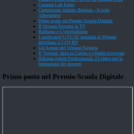
Campus Lab Estivi
Campionato Italiano Barman - Scuole
Alberghiere
Primo posto nel Premio Scuola Digitale
Il Vergani Navarra in TV
Bullismo e Cyberbullismo
I sanificatori UVCAT installati al Vergani
debellano il COVID!
Gli Auguri del Vergani Navarra
Il 'Vergani' aiuta la Caritas e i bimbi ricoverati
Riforma Istituti Professionali: 23 video per la
formazione dei docenti
Primo posto nel Premio Scuola Digitale