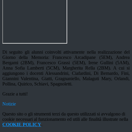
Di seguito gli alunni coinvolti attivamente nella realizzazione del
Giorno della Memoria: Francesco Arcadipane (5EM), Andrea
Bergami (2BM), Francesco Grassi (5EM), Irene Gullini (5AM),
Anna Sofia Lamberti (5CM), Margherita Rella (2BM). A cui si
aggiungono i docenti Alessandrini, Ciafardini, Di Bernardo, Fini,
Giannini Valentina, Giatti, Gragnaniello, Malaguti Mary, Orlandi,
Pollina, Quirico, Schiavi, Spagnoletti.
Grazie a tutti!
Notizie
Questo sito o gli strumenti terzi da questo utilizzati si avvalgono di
cookie necessari al funzionamento ed utili alle finalità illustrate nella
COOKIE POLICY
.