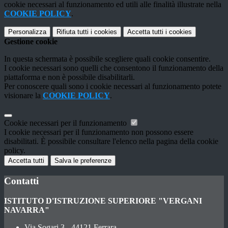
cookie necessari al funzionamento ed utili alle finalità illustrate nella
COOKIE POLICY
.
Personalizza
Rifiuta tutti
i cookies
Accetta tutti
i cookies
Gestione cookie
In questa schermata è possibile scegliere quali cookie consentire.
I cookie necessari sono quelli che consentono il funzionamento della
piattaforma e non è possibile disabilitarli.
Per conoscere quali sono i cookie necessari al funzionamento potete
visionare la
COOKIE POLICY
.
Cookie necessari per il funzionamento
I cookie necessari per il funzionamento non possono essere
disabilitati. È possibile consultare l'elenco nella pagina della cookie
policy.
Accetta tutti
Salva le preferenze
Contatti
ISTITUTO D'ISTRUZIONE SUPERIORE "VERGANI
NAVARRA"
Via Sogari 3 - 44121 Ferrara