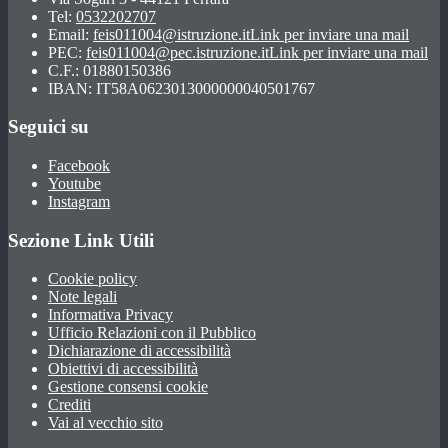
Tel:
0532202707
Email:
feis011004@istruzione.it
Link per inviare una mail
PEC:
feis011004@pec.istruzione.it
Link per inviare una mail
C.F.: 01880150386
IBAN: IT58A0623013000000040501767
Seguici su
Facebook
Youtube
Instagram
Sezione Link Utili
Cookie policy
Note legali
Informativa Privacy
Ufficio Relazioni con il Pubblico
Dichiarazione di accessibilità
Obiettivi di accessibilità
Gestione consensi cookie
Crediti
Vai al vecchio sito