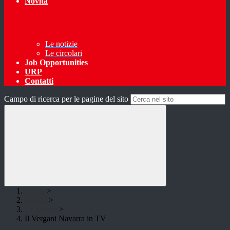
Novità
Le notizie
Le circolari
Job Opportunities
URP
Contatti
Campo di ricerca per le pagine del sito
Home
>
Novità
>
Le notizie
>
Il Vergani Navarra in TV