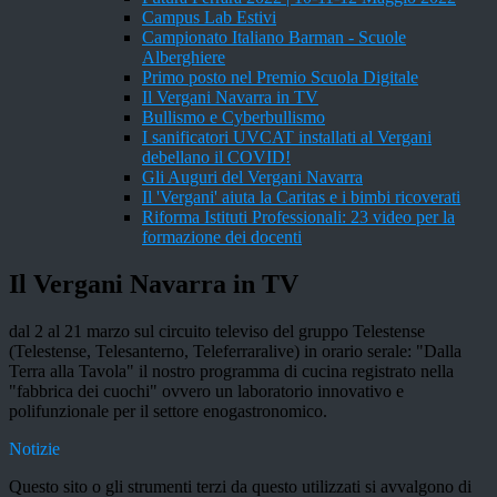
Campus Lab Estivi
Campionato Italiano Barman - Scuole
Alberghiere
Primo posto nel Premio Scuola Digitale
Il Vergani Navarra in TV
Bullismo e Cyberbullismo
I sanificatori UVCAT installati al Vergani
debellano il COVID!
Gli Auguri del Vergani Navarra
Il 'Vergani' aiuta la Caritas e i bimbi ricoverati
Riforma Istituti Professionali: 23 video per la
formazione dei docenti
Il Vergani Navarra in TV
dal 2 al 21 marzo sul circuito televiso del gruppo Telestense
(Telestense, Telesanterno, Teleferraralive) in orario serale: "Dalla
Terra alla Tavola" il nostro programma di cucina registrato nella
"fabbrica dei cuochi" ovvero un laboratorio innovativo e
polifunzionale per il settore enogastronomico.
Notizie
Questo sito o gli strumenti terzi da questo utilizzati si avvalgono di