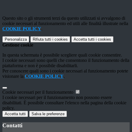
Questo sito o gli strumenti terzi da questo utilizzati si avvalgono di
cookie necessari al funzionamento ed utili alle finalità illustrate nella
COOKIE POLICY
.
Personalizza
Rifiuta tutti
i cookies
Accetta tutti
i cookies
Gestione cookie
In questa schermata è possibile scegliere quali cookie consentire.
I cookie necessari sono quelli che consentono il funzionamento della
piattaforma e non è possibile disabilitarli.
Per conoscere quali sono i cookie necessari al funzionamento potete
visionare la
COOKIE POLICY
.
Cookie necessari per il funzionamento
I cookie necessari per il funzionamento non possono essere
disabilitati. È possibile consultare l'elenco nella pagina della cookie
policy.
Accetta tutti
Salva le preferenze
Contatti