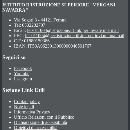
ISTITUTO D'ISTRUZIONE SUPERIORE "VERGANI
NAVARRA"
Via Sogari 3 - 44121 Ferrara
Tel:
0532202707
Email:
feis011004@istruzione.it
Link per inviare una mail
PEC:
feis011004@pec.istruzione.it
Link per inviare una mail
C.F.: 01880150386
IBAN: IT58A0623013000000040501767
Seguici su
Facebook
Youtube
Instagram
Sezione Link Utili
Cookie policy
Note legali
Informativa Privacy
Ufficio Relazioni con il Pubblico
Dichiarazione di accessibilità
Obiettivi di accessibilità