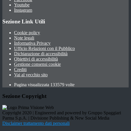
Youtube
Instagram
Sezione Link Utili
Cookie policy
Note legali
Informativa Privacy
Ufficio Relazioni con il Pubblico
Dichiarazione di accessibilità
Obiettivi di accessibilità
Gestione consensi cookie
Crediti
Vai al vecchio sito
Pagina visualizzata 133579 volte
Sezione Copyright
Copyright 2020 | Engineered and powered by Gruppo Spaggiari
Parma S.p.A. | Divisione Publishing & New Social Media
Disclaimer trattamento dati personali