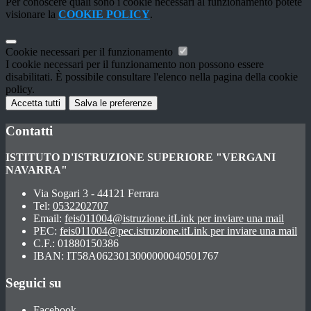
Per conoscere quali sono i cookie necessari al funzionamento potete
visionare la
COOKIE POLICY
.
Cookie necessari per il funzionamento
I cookie necessari per il funzionamento non possono essere
disabilitati. È possibile consultare l'elenco nella pagina della cookie
policy.
Accetta tutti
Salva le preferenze
Contatti
ISTITUTO D'ISTRUZIONE SUPERIORE "VERGANI
NAVARRA"
Via Sogari 3 - 44121 Ferrara
Tel:
0532202707
Email:
feis011004@istruzione.it
Link per inviare una mail
PEC:
feis011004@pec.istruzione.it
Link per inviare una mail
C.F.: 01880150386
IBAN: IT58A0623013000000040501767
Seguici su
Facebook