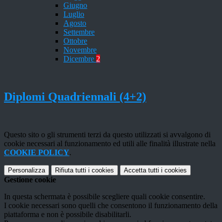
Giugno
Luglio
Agosto
Settembre
Ottobre
Novembre
Dicembre
2
Diplomi Quadriennali (4+2)
Questo sito o gli strumenti terzi da questo utilizzati si avvalgono di
cookie necessari al funzionamento ed utili alle finalità illustrate nella
COOKIE POLICY
.
Personalizza
Rifiuta tutti
i cookies
Accetta tutti
i cookies
Gestione cookie
In questa schermata è possibile scegliere quali cookie consentire.
I cookie necessari sono quelli che consentono il funzionamento della
piattaforma e non è possibile disabilitarli.