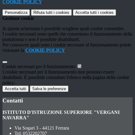
COOKIE POLICY
.
Personalizza
Rifiuta tutti
i cookies
Accetta tutti
i cookies
Gestione cookie
In questa schermata è possibile scegliere quali cookie consentire.
I cookie necessari sono quelli che consentono il funzionamento della
piattaforma e non è possibile disabilitarli.
Per conoscere quali sono i cookie necessari al funzionamento potete
visionare la
COOKIE POLICY
.
Cookie necessari per il funzionamento
I cookie necessari per il funzionamento non possono essere
disabilitati. È possibile consultare l'elenco nella pagina della cookie
policy.
Accetta tutti
Salva le preferenze
Contatti
ISTITUTO D'ISTRUZIONE SUPERIORE "VERGANI
NAVARRA"
Via Sogari 3 - 44121 Ferrara
Tel:
0532202707