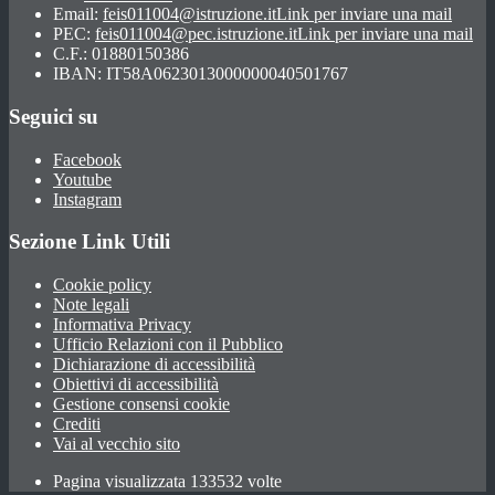
Email:
feis011004@istruzione.it
Link per inviare una mail
PEC:
feis011004@pec.istruzione.it
Link per inviare una mail
C.F.: 01880150386
IBAN: IT58A0623013000000040501767
Seguici su
Facebook
Youtube
Instagram
Sezione Link Utili
Cookie policy
Note legali
Informativa Privacy
Ufficio Relazioni con il Pubblico
Dichiarazione di accessibilità
Obiettivi di accessibilità
Gestione consensi cookie
Crediti
Vai al vecchio sito
Pagina visualizzata 133532 volte