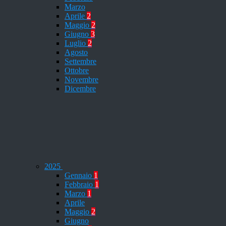
Marzo
Aprile
2
Maggio
2
Giugno
3
Luglio
2
Agosto
Settembre
Ottobre
Novembre
Dicembre
2025
Gennaio
1
Febbraio
1
Marzo
1
Aprile
Maggio
2
Giugno