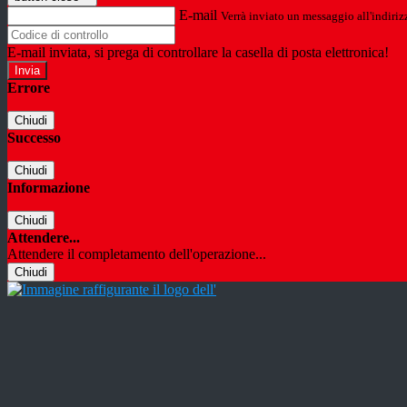
E-mail
Verrà inviato un messaggio all'indirizz
E-mail inviata, si prega di controllare la casella di posta elettronica!
Errore
Chiudi
Successo
Chiudi
Informazione
Chiudi
Attendere...
Attendere il completamento dell'operazione...
Chiudi