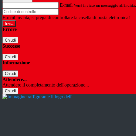
E-mail
Verrà inviato un messaggio all'indirizz
E-mail inviata, si prega di controllare la casella di posta elettronica!
Errore
Chiudi
Successo
Chiudi
Informazione
Chiudi
Attendere...
Attendere il completamento dell'operazione...
Chiudi