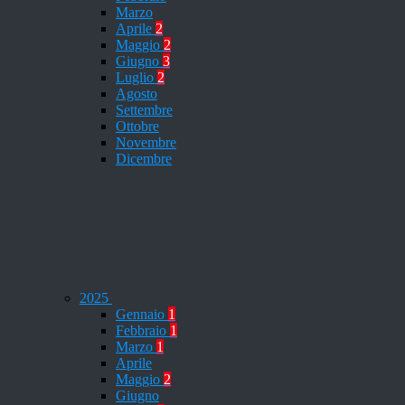
Marzo
Aprile
2
Maggio
2
Giugno
3
Luglio
2
Agosto
Settembre
Ottobre
Novembre
Dicembre
2025
Gennaio
1
Febbraio
1
Marzo
1
Aprile
Maggio
2
Giugno