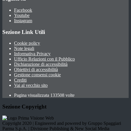
Facebook
Youtube
Instagram
Sezione Link Utili
Cookie policy
Note legali
Informativa Privacy
Ufficio Relazioni con il Pubblico
Dichiarazione di accessibilità
Obiettivi di accessibilità
Gestione consensi cookie
Crediti
Vai al vecchio sito
Pagina visualizzata 133508 volte
Sezione Copyright
Copyright 2020 | Engineered and powered by Gruppo Spaggiari
Parma S.p.A. | Divisione Publishing & New Social Media