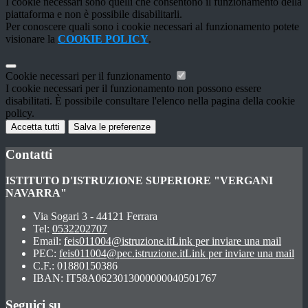
I cookie necessari sono quelli che consentono il funzionamento della
piattaforma e non è possibile disabilitarli.
Per conoscere quali sono i cookie necessari al funzionamento potete
visionare la
COOKIE POLICY
.
Cookie necessari per il funzionamento
I cookie necessari per il funzionamento non possono essere
disabilitati. È possibile consultare l'elenco nella pagina della cookie
policy.
Accetta tutti
Salva le preferenze
Contatti
ISTITUTO D'ISTRUZIONE SUPERIORE "VERGANI
NAVARRA"
Via Sogari 3 - 44121 Ferrara
Tel:
0532202707
Email:
feis011004@istruzione.it
Link per inviare una mail
PEC:
feis011004@pec.istruzione.it
Link per inviare una mail
C.F.: 01880150386
IBAN: IT58A0623013000000040501767
Seguici su