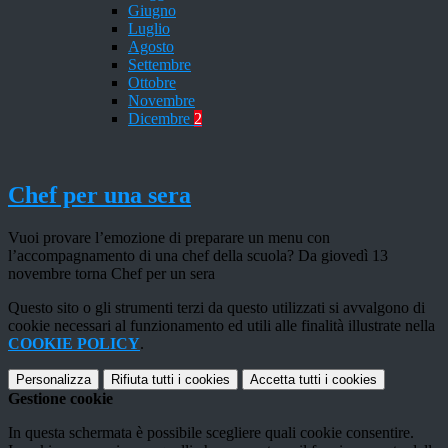
Giugno
Luglio
Agosto
Settembre
Ottobre
Novembre
Dicembre
2
Chef per una sera
Vuoi provare l’emozione di preparare un menu con
l’accompagnamento di una chef della scuola? Da giovedì 13
novembre torna Chef per un sera
Questo sito o gli strumenti terzi da questo utilizzati si avvalgono di
cookie necessari al funzionamento ed utili alle finalità illustrate nella
COOKIE POLICY
.
Personalizza
Rifiuta tutti
i cookies
Accetta tutti
i cookies
Gestione cookie
In questa schermata è possibile scegliere quali cookie consentire.