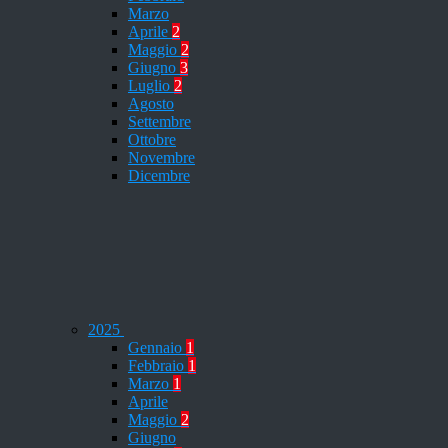
Marzo
Aprile
2
Maggio
2
Giugno
3
Luglio
2
Agosto
Settembre
Ottobre
Novembre
Dicembre
2025
Gennaio
1
Febbraio
1
Marzo
1
Aprile
Maggio
2
Giugno