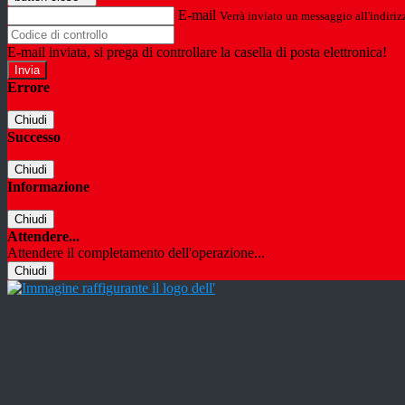
E-mail
Verrà inviato un messaggio all'indirizz
E-mail inviata, si prega di controllare la casella di posta elettronica!
Errore
Chiudi
Successo
Chiudi
Informazione
Chiudi
Attendere...
Attendere il completamento dell'operazione...
Chiudi