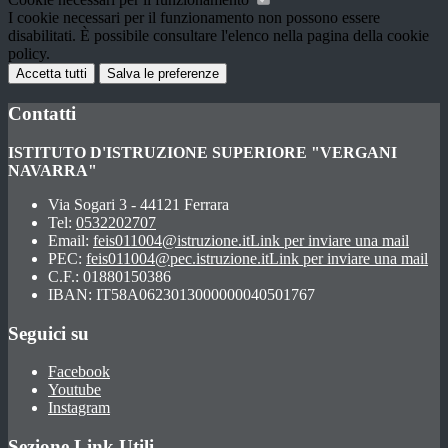
I cookie necessari per il funzionamento non possono essere
disabilitati. È possibile consultare l'elenco nella pagina della cookie
policy.
Accetta tutti
Salva le preferenze
Contatti
ISTITUTO D'ISTRUZIONE SUPERIORE "VERGANI
NAVARRA"
Via Sogari 3 - 44121 Ferrara
Tel:
0532202707
Email:
feis011004@istruzione.it
Link per inviare una mail
PEC:
feis011004@pec.istruzione.it
Link per inviare una mail
C.F.: 01880150386
IBAN: IT58A0623013000000040501767
Seguici su
Facebook
Youtube
Instagram
Sezione Link Utili