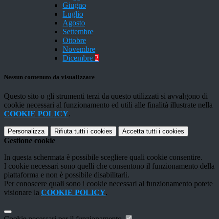
Giugno
Luglio
Agosto
Settembre
Ottobre
Novembre
Dicembre
2
Nessun contenuto da visualizzare
Questo sito o gli strumenti terzi da questo utilizzati si avvalgono di
cookie necessari al funzionamento ed utili alle finalità illustrate nella
COOKIE POLICY
.
Personalizza
Rifiuta tutti
i cookies
Accetta tutti
i cookies
Gestione cookie
In questa schermata è possibile scegliere quali cookie consentire.
I cookie necessari sono quelli che consentono il funzionamento della
piattaforma e non è possibile disabilitarli.
Per conoscere quali sono i cookie necessari al funzionamento potete
visionare la
COOKIE POLICY
.
Cookie necessari per il funzionamento