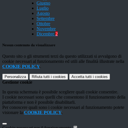
Giugno
Luglio
Agosto
Settembre
Ottobre
Novembre
Dicembre
2
Nessun contenuto da visualizzare
Questo sito o gli strumenti terzi da questo utilizzati si avvalgono di
cookie necessari al funzionamento ed utili alle finalità illustrate nella
COOKIE POLICY
.
Personalizza
Rifiuta tutti
i cookies
Accetta tutti
i cookies
Gestione cookie
In questa schermata è possibile scegliere quali cookie consentire.
I cookie necessari sono quelli che consentono il funzionamento della
piattaforma e non è possibile disabilitarli.
Per conoscere quali sono i cookie necessari al funzionamento potete
visionare la
COOKIE POLICY
.
Cookie necessari per il funzionamento