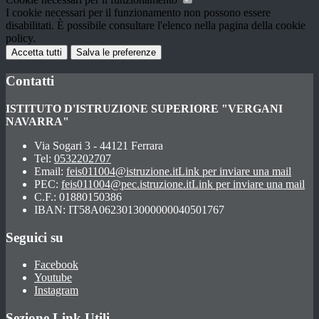
I cookie necessari per il funzionamento non possono essere
disabilitati. È possibile consultare l'elenco nella pagina della cookie
policy.
Accetta tutti
Salva le preferenze
Contatti
ISTITUTO D'ISTRUZIONE SUPERIORE "VERGANI
NAVARRA"
Via Sogari 3 - 44121 Ferrara
Tel:
0532202707
Email:
feis011004@istruzione.it
Link per inviare una mail
PEC:
feis011004@pec.istruzione.it
Link per inviare una mail
C.F.: 01880150386
IBAN: IT58A0623013000000040501767
Seguici su
Facebook
Youtube
Instagram
Sezione Link Utili