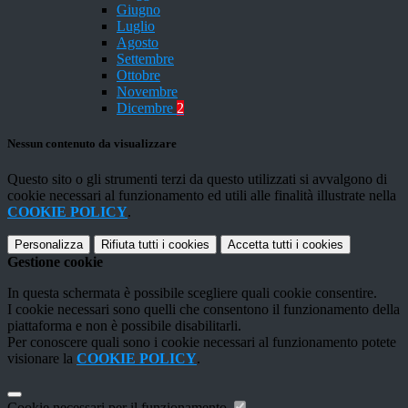
Giugno
Luglio
Agosto
Settembre
Ottobre
Novembre
Dicembre
2
Nessun contenuto da visualizzare
Questo sito o gli strumenti terzi da questo utilizzati si avvalgono di
cookie necessari al funzionamento ed utili alle finalità illustrate nella
COOKIE POLICY
.
Personalizza
Rifiuta tutti
i cookies
Accetta tutti
i cookies
Gestione cookie
In questa schermata è possibile scegliere quali cookie consentire.
I cookie necessari sono quelli che consentono il funzionamento della
piattaforma e non è possibile disabilitarli.
Per conoscere quali sono i cookie necessari al funzionamento potete
visionare la
COOKIE POLICY
.
Cookie necessari per il funzionamento