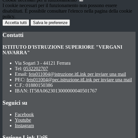
I cookie necessari per il funzionamento non possono essere
disabilitati. È possibile consultare l'elenco nella pagina della cookie
policy.
Accetta tutti
Salva le preferenze
Contatti
ISTITUTO D'ISTRUZIONE SUPERIORE "VERGANI
NAVARRA"
Via Sogari 3 - 44121 Ferrara
Tel:
0532202707
Email:
feis011004@istruzione.it
Link per inviare una mail
PEC:
feis011004@pec.istruzione.it
Link per inviare una mail
C.F.: 01880150386
IBAN: IT58A0623013000000040501767
Seguici su
Facebook
Youtube
Instagram
Sezione Link Utili