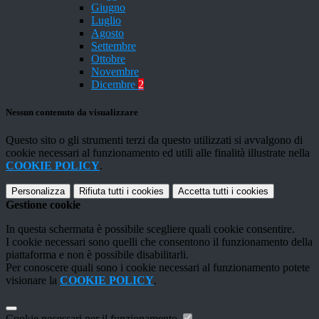
Giugno
Luglio
Agosto
Settembre
Ottobre
Novembre
Dicembre
2
Nessun contenuto da visualizzare
Questo sito o gli strumenti terzi da questo utilizzati si avvalgono di
cookie necessari al funzionamento ed utili alle finalità illustrate nella
COOKIE POLICY
.
Personalizza
Rifiuta tutti
i cookies
Accetta tutti
i cookies
Gestione cookie
In questa schermata è possibile scegliere quali cookie consentire.
I cookie necessari sono quelli che consentono il funzionamento della
piattaforma e non è possibile disabilitarli.
Per conoscere quali sono i cookie necessari al funzionamento potete
visionare la
COOKIE POLICY
.
Cookie necessari per il funzionamento