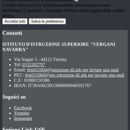
I cookie necessari per il funzionamento non possono essere
disabilitati. È possibile consultare l'elenco nella pagina della cookie
policy.
Accetta tutti
Salva le preferenze
Contatti
ISTITUTO D'ISTRUZIONE SUPERIORE "VERGANI
NAVARRA"
Via Sogari 3 - 44121 Ferrara
Tel:
0532202707
Email:
feis011004@istruzione.it
Link per inviare una mail
PEC:
feis011004@pec.istruzione.it
Link per inviare una mail
C.F.: 01880150386
IBAN: IT58A0623013000000040501767
Seguici su
Facebook
Youtube
Instagram
Sezione Link Utili