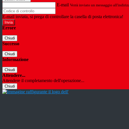
E-mail
Verrà inviato un messaggio all'indirizz
E-mail inviata, si prega di controllare la casella di posta elettronica!
Errore
Chiudi
Successo
Chiudi
Informazione
Chiudi
Attendere...
Attendere il completamento dell'operazione...
Chiudi