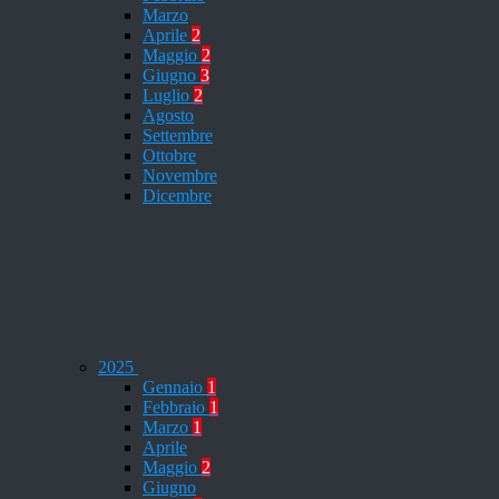
Marzo
Aprile
2
Maggio
2
Giugno
3
Luglio
2
Agosto
Settembre
Ottobre
Novembre
Dicembre
2025
Gennaio
1
Febbraio
1
Marzo
1
Aprile
Maggio
2
Giugno