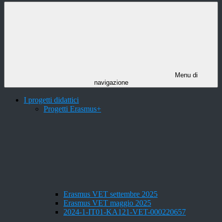
Menu di
navigazione
I progetti didattici
Progetti Erasmus+
Erasmus VET settembre 2025
Erasmus VET maggio 2025
2024-1-IT01-KA121-VET-000220657