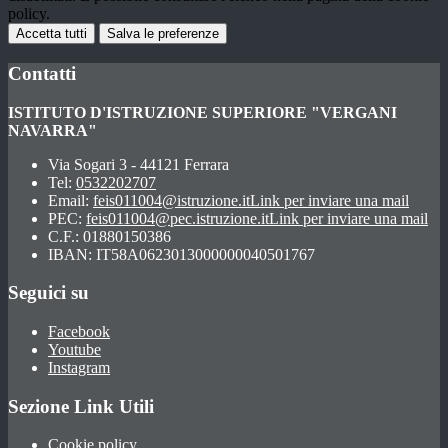
policy.
Accetta tutti
Salva le preferenze
Contatti
ISTITUTO D'ISTRUZIONE SUPERIORE "VERGANI
NAVARRA"
Via Sogari 3 - 44121 Ferrara
Tel:
0532202707
Email:
feis011004@istruzione.it
Link per inviare una mail
PEC:
feis011004@pec.istruzione.it
Link per inviare una mail
C.F.: 01880150386
IBAN: IT58A0623013000000040501767
Seguici su
Facebook
Youtube
Instagram
Sezione Link Utili
Cookie policy