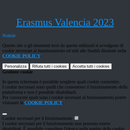
Erasmus Valencia 2023
Notizie
Questo sito o gli strumenti terzi da questo utilizzati si avvalgono di
cookie necessari al funzionamento ed utili alle finalità illustrate nella
COOKIE POLICY
.
Personalizza
Rifiuta tutti
i cookies
Accetta tutti
i cookies
Gestione cookie
In questa schermata è possibile scegliere quali cookie consentire.
I cookie necessari sono quelli che consentono il funzionamento della
piattaforma e non è possibile disabilitarli.
Per conoscere quali sono i cookie necessari al funzionamento potete
visionare la
COOKIE POLICY
.
Cookie necessari per il funzionamento
I cookie necessari per il funzionamento non possono essere
disabilitati. È possibile consultare l'elenco nella pagina della cookie