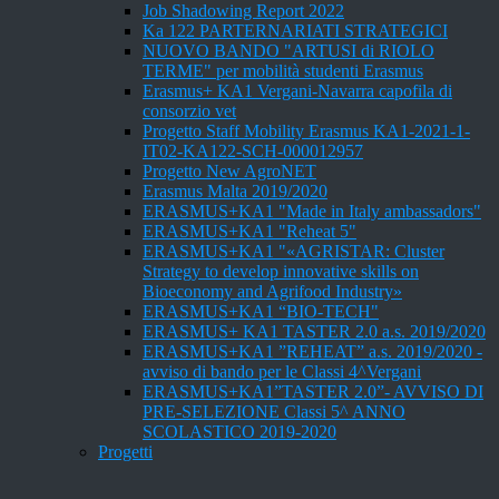
Job Shadowing Report 2022
Ka 122 PARTERNARIATI STRATEGICI
NUOVO BANDO "ARTUSI di RIOLO
TERME" per mobilità studenti Erasmus
Erasmus+ KA1 Vergani-Navarra capofila di
consorzio vet
Progetto Staff Mobility Erasmus KA1-2021-1-
IT02-KA122-SCH-000012957
Progetto New AgroNET
Erasmus Malta 2019/2020
ERASMUS+KA1 "Made in Italy ambassadors"
ERASMUS+KA1 "Reheat 5"
ERASMUS+KA1 "«AGRISTAR: Cluster
Strategy to develop innovative skills on
Bioeconomy and Agrifood Industry»
ERASMUS+KA1 “BIO-TECH"
ERASMUS+ KA1 TASTER 2.0 a.s. 2019/2020
ERASMUS+KA1 ”REHEAT” a.s. 2019/2020 -
avviso di bando per le Classi 4^Vergani
ERASMUS+KA1”TASTER 2.0”- AVVISO DI
PRE-SELEZIONE Classi 5^ ANNO
SCOLASTICO 2019-2020
Progetti