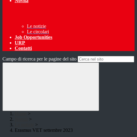
Novità
Le notizie
Le circolari
Job Opportunities
URP
Contatti
Campo di ricerca per le pagine del sito
Home
>
Novità
>
Le notizie
>
Erasmus VET settembre 2023