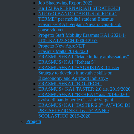
Job Shadowing Report 2022
Ka 122 PARTERNARIATI STRATEGICI
NUOVO BANDO "ARTUSI di RIOLO
TERME" per mobilità studenti Erasmus
Erasmus+ KA1 Vergani-Navarra capofila di
consorzio vet
Progetto Staff Mobility Erasmus KA1-2021-1-
IT02-KA122-SCH-000012957
Progetto New AgroNET
Erasmus Malta 2019/2020
ERASMUS+KA1 "Made in Italy ambassadors"
ERASMUS+KA1 "Reheat 5"
ERASMUS+KA1 "«AGRISTAR: Cluster
Strategy to develop innovative skills on
Bioeconomy and Agrifood Industry»
ERASMUS+KA1 “BIO-TECH"
ERASMUS+ KA1 TASTER 2.0 a.s. 2019/2020
ERASMUS+KA1 ”REHEAT” a.s. 2019/2020 -
avviso di bando per le Classi 4^Vergani
ERASMUS+KA1”TASTER 2.0”- AVVISO DI
PRE-SELEZIONE Classi 5^ ANNO
SCOLASTICO 2019-2020
Progetti