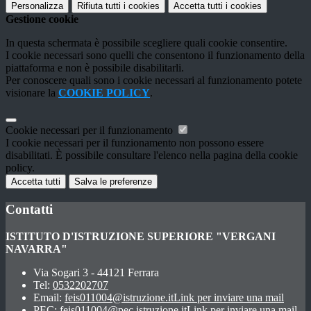
Personalizza
Rifiuta tutti
i cookies
Accetta tutti
i cookies
Gestione cookie
In questa schermata è possibile scegliere quali cookie consentire.
I cookie necessari sono quelli che consentono il funzionamento della
piattaforma e non è possibile disabilitarli.
Per conoscere quali sono i cookie necessari al funzionamento potete
visionare la
COOKIE POLICY
.
Cookie necessari per il funzionamento
I cookie necessari per il funzionamento non possono essere
disabilitati. È possibile consultare l'elenco nella pagina della cookie
policy.
Accetta tutti
Salva le preferenze
Contatti
ISTITUTO D'ISTRUZIONE SUPERIORE "VERGANI
NAVARRA"
Via Sogari 3 - 44121 Ferrara
Tel:
0532202707
Email:
feis011004@istruzione.it
Link per inviare una mail
PEC:
feis011004@pec.istruzione.it
Link per inviare una mail