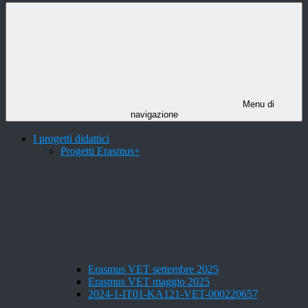
Menu di
navigazione
I progetti didattici
Progetti Erasmus+
Erasmus VET settembre 2025
Erasmus VET maggio 2025
2024-1-IT01-KA121-VET-000220657