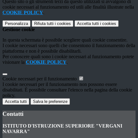
Questo sito o gli strumenti terzi da questo utilizzati si avvalgono di
cookie necessari al funzionamento ed utili alle finalità illustrate nella
COOKIE POLICY
.
Personalizza
Rifiuta tutti
i cookies
Accetta tutti
i cookies
Gestione cookie
In questa schermata è possibile scegliere quali cookie consentire.
I cookie necessari sono quelli che consentono il funzionamento della
piattaforma e non è possibile disabilitarli.
Per conoscere quali sono i cookie necessari al funzionamento potete
visionare la
COOKIE POLICY
.
Cookie necessari per il funzionamento
I cookie necessari per il funzionamento non possono essere
disabilitati. È possibile consultare l'elenco nella pagina della cookie
policy.
Accetta tutti
Salva le preferenze
Contatti
ISTITUTO D'ISTRUZIONE SUPERIORE "VERGANI
NAVARRA"