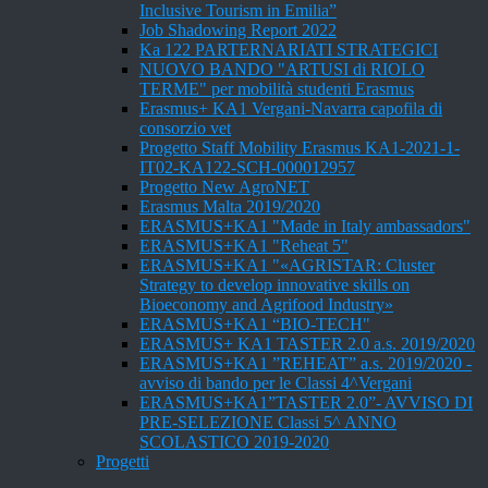
Inclusive Tourism in Emilia”
Job Shadowing Report 2022
Ka 122 PARTERNARIATI STRATEGICI
NUOVO BANDO "ARTUSI di RIOLO
TERME" per mobilità studenti Erasmus
Erasmus+ KA1 Vergani-Navarra capofila di
consorzio vet
Progetto Staff Mobility Erasmus KA1-2021-1-
IT02-KA122-SCH-000012957
Progetto New AgroNET
Erasmus Malta 2019/2020
ERASMUS+KA1 "Made in Italy ambassadors"
ERASMUS+KA1 "Reheat 5"
ERASMUS+KA1 "«AGRISTAR: Cluster
Strategy to develop innovative skills on
Bioeconomy and Agrifood Industry»
ERASMUS+KA1 “BIO-TECH"
ERASMUS+ KA1 TASTER 2.0 a.s. 2019/2020
ERASMUS+KA1 ”REHEAT” a.s. 2019/2020 -
avviso di bando per le Classi 4^Vergani
ERASMUS+KA1”TASTER 2.0”- AVVISO DI
PRE-SELEZIONE Classi 5^ ANNO
SCOLASTICO 2019-2020
Progetti