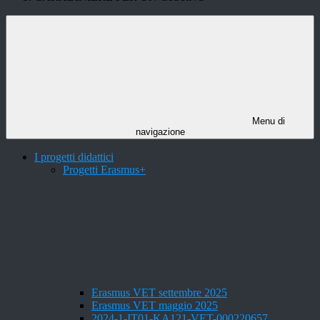
Menu di
navigazione
I progetti didattici
Progetti Erasmus+
Erasmus VET settembre 2025
Erasmus VET maggio 2025
2024-1-IT01-KA121-VET-000220657