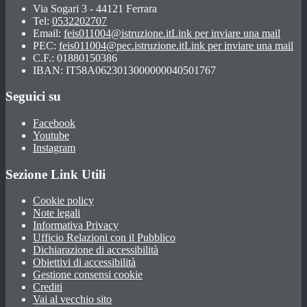
Via Sogari 3 - 44121 Ferrara
Tel:
0532202707
Email:
feis011004@istruzione.it
Link per inviare una mail
PEC:
feis011004@pec.istruzione.it
Link per inviare una mail
C.F.: 01880150386
IBAN: IT58A0623013000000040501767
Seguici su
Facebook
Youtube
Instagram
Sezione Link Utili
Cookie policy
Note legali
Informativa Privacy
Ufficio Relazioni con il Pubblico
Dichiarazione di accessibilità
Obiettivi di accessibilità
Gestione consensi cookie
Crediti
Vai al vecchio sito