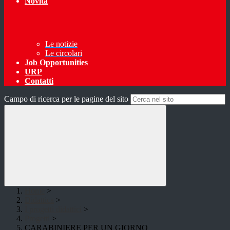
Novità
Le notizie
Le circolari
Job Opportunities
URP
Contatti
Campo di ricerca per le pagine del sito
Home
>
Didattica
>
I progetti didattici
>
Progetti
>
CARABINIERE PER UN GIORNO