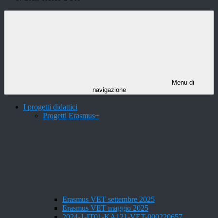
Menu di
navigazione
I progetti didattici
Progetti Erasmus+
Erasmus VET settembre 2025
Erasmus VET maggio 2025
2024-1-IT01-KA121-VET-000220657