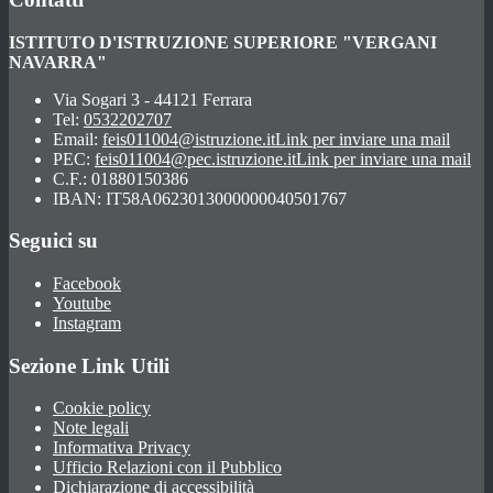
ISTITUTO D'ISTRUZIONE SUPERIORE "VERGANI
NAVARRA"
Via Sogari 3 - 44121 Ferrara
Tel:
0532202707
Email:
feis011004@istruzione.it
Link per inviare una mail
PEC:
feis011004@pec.istruzione.it
Link per inviare una mail
C.F.: 01880150386
IBAN: IT58A0623013000000040501767
Seguici su
Facebook
Youtube
Instagram
Sezione Link Utili
Cookie policy
Note legali
Informativa Privacy
Ufficio Relazioni con il Pubblico
Dichiarazione di accessibilità