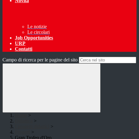
Novità
Le notizie
Le circolari
Job Opportunities
URP
Contatti
Campo di ricerca per le pagine del sito
Home
>
Didattica
>
I progetti didattici
>
Progetti
>
Gran Trofeo d'Oro