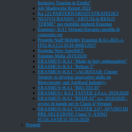
Inclusive Tourism in Emilia”
Job Shadowing Report 2022
Ka 122 PARTERNARIATI STRATEGICI
NUOVO BANDO "ARTUSI di RIOLO
TERME" per mobilità studenti Erasmus
Erasmus+ KA1 Vergani-Navarra capofila di
consorzio vet
Progetto Staff Mobility Erasmus KA1-2021-1-
IT02-KA122-SCH-000012957
Progetto New AgroNET
Erasmus Malta 2019/2020
ERASMUS+KA1 "Made in Italy ambassadors"
ERASMUS+KA1 "Reheat 5"
ERASMUS+KA1 "«AGRISTAR: Cluster
Strategy to develop innovative skills on
Bioeconomy and Agrifood Industry»
ERASMUS+KA1 “BIO-TECH"
ERASMUS+ KA1 TASTER 2.0 a.s. 2019/2020
ERASMUS+KA1 ”REHEAT” a.s. 2019/2020 -
avviso di bando per le Classi 4^Vergani
ERASMUS+KA1”TASTER 2.0”- AVVISO DI
PRE-SELEZIONE Classi 5^ ANNO
SCOLASTICO 2019-2020
Progetti