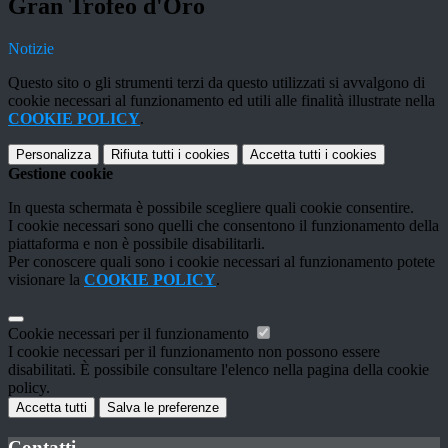
Gran Trofeo d'Oro
Notizie
Questo sito o gli strumenti terzi da questo utilizzati si avvalgono di
cookie necessari al funzionamento ed utili alle finalità illustrate nella
COOKIE POLICY
.
Personalizza
Rifiuta tutti
i cookies
Accetta tutti
i cookies
Gestione cookie
In questa schermata è possibile scegliere quali cookie consentire.
I cookie necessari sono quelli che consentono il funzionamento della
piattaforma e non è possibile disabilitarli.
Per conoscere quali sono i cookie necessari al funzionamento potete
visionare la
COOKIE POLICY
.
Cookie necessari per il funzionamento
I cookie necessari per il funzionamento non possono essere
disabilitati. È possibile consultare l'elenco nella pagina della cookie
policy.
Accetta tutti
Salva le preferenze
Contatti