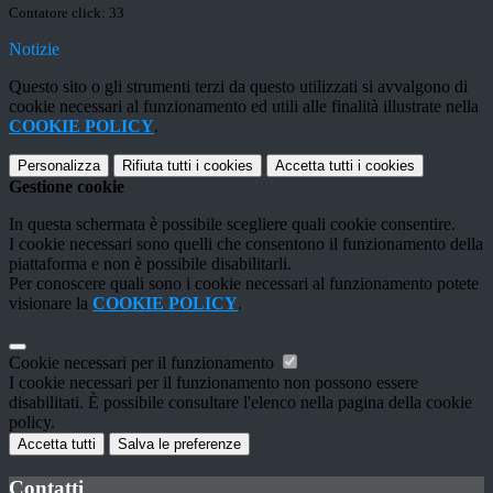
Contatore click: 33
Notizie
Questo sito o gli strumenti terzi da questo utilizzati si avvalgono di
cookie necessari al funzionamento ed utili alle finalità illustrate nella
COOKIE POLICY
.
Personalizza
Rifiuta tutti
i cookies
Accetta tutti
i cookies
Gestione cookie
In questa schermata è possibile scegliere quali cookie consentire.
I cookie necessari sono quelli che consentono il funzionamento della
piattaforma e non è possibile disabilitarli.
Per conoscere quali sono i cookie necessari al funzionamento potete
visionare la
COOKIE POLICY
.
Cookie necessari per il funzionamento
I cookie necessari per il funzionamento non possono essere
disabilitati. È possibile consultare l'elenco nella pagina della cookie
policy.
Accetta tutti
Salva le preferenze
Contatti