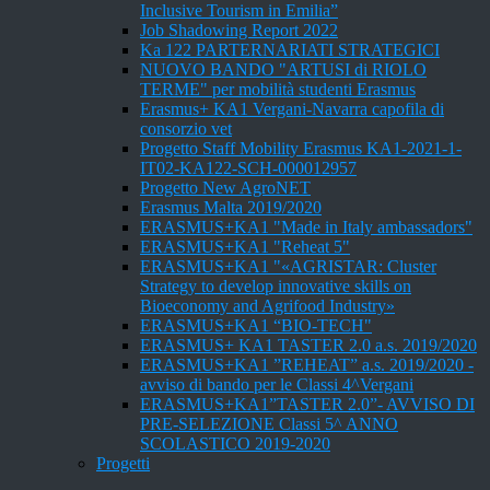
Inclusive Tourism in Emilia”
Job Shadowing Report 2022
Ka 122 PARTERNARIATI STRATEGICI
NUOVO BANDO "ARTUSI di RIOLO
TERME" per mobilità studenti Erasmus
Erasmus+ KA1 Vergani-Navarra capofila di
consorzio vet
Progetto Staff Mobility Erasmus KA1-2021-1-
IT02-KA122-SCH-000012957
Progetto New AgroNET
Erasmus Malta 2019/2020
ERASMUS+KA1 "Made in Italy ambassadors"
ERASMUS+KA1 "Reheat 5"
ERASMUS+KA1 "«AGRISTAR: Cluster
Strategy to develop innovative skills on
Bioeconomy and Agrifood Industry»
ERASMUS+KA1 “BIO-TECH"
ERASMUS+ KA1 TASTER 2.0 a.s. 2019/2020
ERASMUS+KA1 ”REHEAT” a.s. 2019/2020 -
avviso di bando per le Classi 4^Vergani
ERASMUS+KA1”TASTER 2.0”- AVVISO DI
PRE-SELEZIONE Classi 5^ ANNO
SCOLASTICO 2019-2020
Progetti