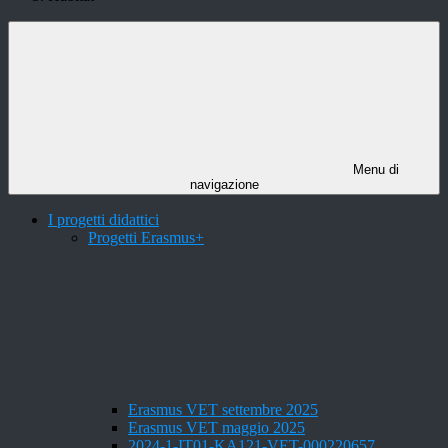
Menu di
navigazione
I progetti didattici
Progetti Erasmus+
Erasmus VET settembre 2025
Erasmus VET maggio 2025
2024-1-IT01-KA121-VET-000220657