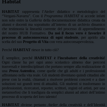
Habitat
HABITAT
rappresenta l’
Atelier
didattico e metodologico del
“Vergani-Navarra”. Con il
Programma HABITAT
si accede infatti
non solo entro la
Galleria
della documentazione didattica creata da
alunni e docenti ma soprattutto all’interno di un archivio dinamico
che testimonia la linearità coerente del processo di apprendimento
del nostro HUB Formativo.
Da noi il focus vero è favorire il
processo di autoconoscenza di ogni studente
, per aprirlo alla
scelta del suo
Progetto di Vita
con vera autoconsapevolezza.
Perché
HABITAT
riesce in tutto ciò?
È semplice, perché
HABITAT è l’incubatore della creatività!
Ogni classe ha per ogni anno scolastico almeno due percorsi
trasversali e interdisciplinari che portano sempre alla realizzazione di
una
Prova Autentica
, come quelle che gli adulti e i professionisti
affrontano nella vita reale. Gli studenti diventano quindi cittadini alle
prese con la realtà, chiamati a risolvere problemi concreti e a dare
soluzioni sui grandi temi di attualità. Gli studenti si trasformano in
professionisti, ricercatori, reporter, scrittori, registi ed artisti, per una
metamorfosi che li trasfigura da semplici alunni ad attori dell’intimo
processo di scoperta del loro talento!
HABITAT
diviene pertanto
Atelier
della creatività e dell’Identità