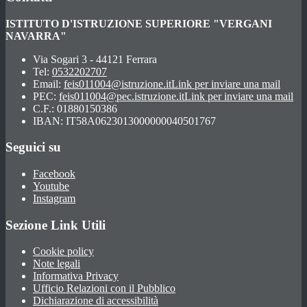
ISTITUTO D'ISTRUZIONE SUPERIORE "VERGANI
NAVARRA"
Via Sogari 3 - 44121 Ferrara
Tel:
0532202707
Email:
feis011004@istruzione.it
Link per inviare una mail
PEC:
feis011004@pec.istruzione.it
Link per inviare una mail
C.F.: 01880150386
IBAN: IT58A0623013000000040501767
Seguici su
Facebook
Youtube
Instagram
Sezione Link Utili
Cookie policy
Note legali
Informativa Privacy
Ufficio Relazioni con il Pubblico
Dichiarazione di accessibilità