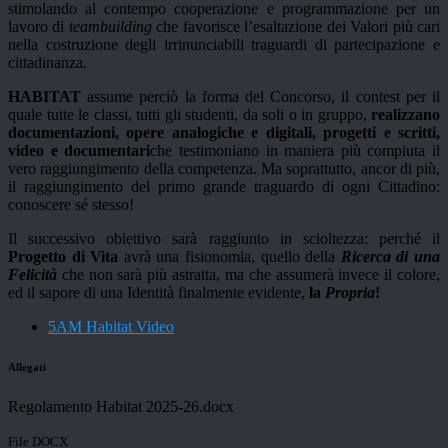
stimolando al contempo cooperazione e programmazione per un
lavoro di
teambuilding
che favorisce l’esaltazione dei Valori più cari
nella costruzione degli irrinunciabili traguardi di partecipazione e
cittadinanza.
HABITAT
assume perciò la forma del Concorso, il contest per il
quale tutte le classi, tutti gli studenti, da soli o in gruppo,
realizzano
documentazioni, opere analogiche e digitali, progetti e scritti,
video e documentari
che testimoniano in maniera più compiuta il
vero raggiungimento della competenza. Ma soprattutto, ancor di più,
il raggiungimento del primo grande traguardo di ogni Cittadino:
conoscere sé stesso!
Il successivo obiettivo sarà raggiunto in scioltezza: perché il
Progetto di Vita
avrà una fisionomia, quello della
Ricerca di una
Felicità
che non sarà più astratta, ma che assumerà invece il colore,
ed il sapore di una Identità finalmente evidente,
la
Propria
!
5AM Habitat Video
Allegati
Regolamento Habitat 2025-26.docx
File DOCX