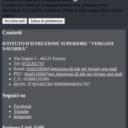
I cookie necessari per il funzionamento non possono essere
disabilitati. È possibile consultare l'elenco nella pagina della cookie
policy.
Accetta tutti
Salva le preferenze
Contatti
ISTITUTO D'ISTRUZIONE SUPERIORE "VERGANI
NAVARRA"
Via Sogari 3 - 44121 Ferrara
Tel:
0532202707
Email:
feis011004@istruzione.it
Link per inviare una mail
PEC:
feis011004@pec.istruzione.it
Link per inviare una mail
C.F.: 01880150386
IBAN: IT58A0623013000000040501767
Seguici su
Facebook
Youtube
Instagram
Sezione Link Utili