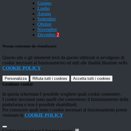
Giugno
Luglio
Agosto
Settembre
Ottobre
Novembre
Dicembre
2
Nessun contenuto da visualizzare
Questo sito o gli strumenti terzi da questo utilizzati si avvalgono di
cookie necessari al funzionamento ed utili alle finalità illustrate nella
COOKIE POLICY
.
Personalizza
Rifiuta tutti
i cookies
Accetta tutti
i cookies
Gestione cookie
In questa schermata è possibile scegliere quali cookie consentire.
I cookie necessari sono quelli che consentono il funzionamento della
piattaforma e non è possibile disabilitarli.
Per conoscere quali sono i cookie necessari al funzionamento potete
visionare la
COOKIE POLICY
.
Cookie necessari per il funzionamento