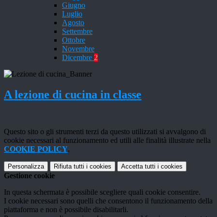
Giugno
Luglio
Agosto
Settembre
Ottobre
Novembre
Dicembre
2
A lezione di cucina in classe
Questo sito o gli strumenti terzi da questo utilizzati si avvalgono di
cookie necessari al funzionamento ed utili alle finalità illustrate nella
COOKIE POLICY
.
Personalizza
Rifiuta tutti
i cookies
Accetta tutti
i cookies
Gestione cookie
In questa schermata è possibile scegliere quali cookie consentire.
I cookie necessari sono quelli che consentono il funzionamento della
piattaforma e non è possibile disabilitarli.