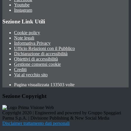
Youtube
Instagram
Sezione Link Utili
Cookie policy
Note legali
Informativa Privacy
Ufficio Relazioni con il Pubblico
Dichiarazione di accessibilità
Obiettivi di accessibilità
Gestione consensi cookie
Crediti
Vai al vecchio sito
Pagina visualizzata 133503 volte
Sezione Copyright
Copyright 2020 | Engineered and powered by Gruppo Spaggiari
Parma S.p.A. | Divisione Publishing & New Social Media
Disclaimer trattamento dati personali