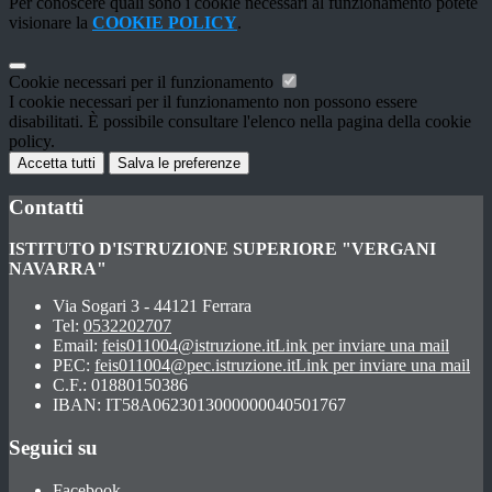
Per conoscere quali sono i cookie necessari al funzionamento potete
visionare la
COOKIE POLICY
.
Cookie necessari per il funzionamento
I cookie necessari per il funzionamento non possono essere
disabilitati. È possibile consultare l'elenco nella pagina della cookie
policy.
Accetta tutti
Salva le preferenze
Contatti
ISTITUTO D'ISTRUZIONE SUPERIORE "VERGANI
NAVARRA"
Via Sogari 3 - 44121 Ferrara
Tel:
0532202707
Email:
feis011004@istruzione.it
Link per inviare una mail
PEC:
feis011004@pec.istruzione.it
Link per inviare una mail
C.F.: 01880150386
IBAN: IT58A0623013000000040501767
Seguici su
Facebook