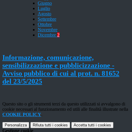
Giugno
Luglio
Agosto
Settembre
Ottobre
Novembre
Dicembre
2
Informazione, comunicazione,
sensibilizzazione e pubblicizzazione -
Avviso pubblico di cui al prot. n. 81652
del 23/5/2025
Questo sito o gli strumenti terzi da questo utilizzati si avvalgono di
cookie necessari al funzionamento ed utili alle finalità illustrate nella
COOKIE POLICY
.
Personalizza
Rifiuta tutti
i cookies
Accetta tutti
i cookies
Gestione cookie