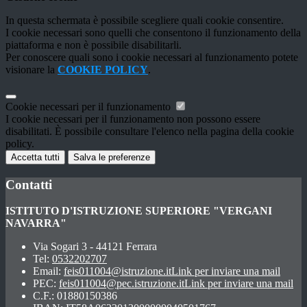
In questa schermata è possibile scegliere quali cookie consentire.
I cookie necessari sono quelli che consentono il funzionamento della
piattaforma e non è possibile disabilitarli.
Per conoscere quali sono i cookie necessari al funzionamento potete
visionare la
COOKIE POLICY
.
Cookie necessari per il funzionamento
I cookie necessari per il funzionamento non possono essere
disabilitati. È possibile consultare l'elenco nella pagina della cookie
policy.
Accetta tutti
Salva le preferenze
Contatti
ISTITUTO D'ISTRUZIONE SUPERIORE "VERGANI
NAVARRA"
Via Sogari 3 - 44121 Ferrara
Tel:
0532202707
Email:
feis011004@istruzione.it
Link per inviare una mail
PEC:
feis011004@pec.istruzione.it
Link per inviare una mail
C.F.: 01880150386