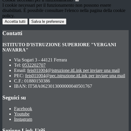
I cookie necessari per il funzionamento non possono essere
disabilitati. È possibile consultare l'elenco nella pagina della cookie
policy.
Accetta tutti
Salva le preferenze
Contatti
ISTITUTO D'ISTRUZIONE SUPERIORE "VERGANI
NAVARRA"
Via Sogari 3 - 44121 Ferrara
Tel:
0532202707
Email:
feis011004@istruzione.it
Link per inviare una mail
PEC:
feis011004@pec.istruzione.it
Link per inviare una mail
C.F.: 01880150386
IBAN: IT58A0623013000000040501767
Seguici su
Facebook
Youtube
Instagram
Sezione Link Utili