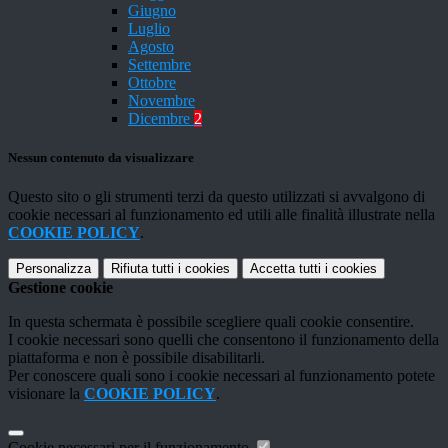
Giugno
Luglio
Agosto
Settembre
Ottobre
Novembre
Dicembre
2
Nessun contenuto da visualizzare
Questo sito o gli strumenti terzi da questo utilizzati si avvalgono di
cookie necessari al funzionamento ed utili alle finalità illustrate nella
COOKIE POLICY
.
Personalizza
Rifiuta tutti
i cookies
Accetta tutti
i cookies
Gestione cookie
In questa schermata è possibile scegliere quali cookie consentire.
I cookie necessari sono quelli che consentono il funzionamento della
piattaforma e non è possibile disabilitarli.
Per conoscere quali sono i cookie necessari al funzionamento potete
visionare la
COOKIE POLICY
.
Cookie necessari per il funzionamento