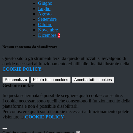
Giugno
Luglio
Agosto
Settembre
Ottobre
Novembre
Dicembre
2
Nessun contenuto da visualizzare
Questo sito o gli strumenti terzi da questo utilizzati si avvalgono di
cookie necessari al funzionamento ed utili alle finalità illustrate nella
COOKIE POLICY
.
Personalizza
Rifiuta tutti
i cookies
Accetta tutti
i cookies
Gestione cookie
In questa schermata è possibile scegliere quali cookie consentire.
I cookie necessari sono quelli che consentono il funzionamento della
piattaforma e non è possibile disabilitarli.
Per conoscere quali sono i cookie necessari al funzionamento potete
visionare la
COOKIE POLICY
.
Cookie necessari per il funzionamento