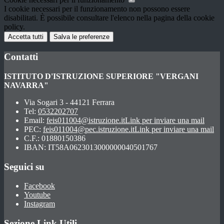
I cookie necessari per il funzionamento non possono essere
disabilitati. È possibile consultare l'elenco nella pagina della cookie
policy.
Accetta tutti
Salva le preferenze
Contatti
ISTITUTO D'ISTRUZIONE SUPERIORE "VERGANI
NAVARRA"
Via Sogari 3 - 44121 Ferrara
Tel:
0532202707
Email:
feis011004@istruzione.it
Link per inviare una mail
PEC:
feis011004@pec.istruzione.it
Link per inviare una mail
C.F.: 01880150386
IBAN: IT58A0623013000000040501767
Seguici su
Facebook
Youtube
Instagram
Sezione Link Utili