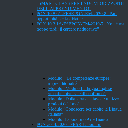
“SMART CLASS PER I NUOVI ORIZZONTI
DELL’APPRENDIMENTO”
PON 10.8.6C-FESRPON-EM-2020-8 "Pari
opportunità per la didattica"
PON 10.3.1A-FSEPON-EM-2019-7 "Non è mai
troppo tardi: il carcere rieducativo"
Modulo: “Le competenze europee:
imprenditorialità”
Modulo "Modulo La lingua Inglese
veicolo universale di confronto"
Modulo "Dalla terra alla tavola: utilizzo
prodotti dell'orto"
Modulo “Conoscere per capire la Lingua
Italiana”
Modulo: Laboratorio Arte Bianca
PON 2014/2020 - FESR Laboratori