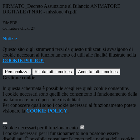
FIRMATO_Decreto Assunzione al Bilancio ANIMATORE
DIGITALE (PNRR - missione 4).pdf
File PDF
Contatore click: 27
Notizie
Questo sito o gli strumenti terzi da questo utilizzati si avvalgono di
cookie necessari al funzionamento ed utili alle finalità illustrate nella
COOKIE POLICY
.
Personalizza
Rifiuta tutti
i cookies
Accetta tutti
i cookies
Gestione cookie
In questa schermata è possibile scegliere quali cookie consentire.
I cookie necessari sono quelli che consentono il funzionamento della
piattaforma e non è possibile disabilitarli.
Per conoscere quali sono i cookie necessari al funzionamento potete
visionare la
COOKIE POLICY
.
Cookie necessari per il funzionamento
I cookie necessari per il funzionamento non possono essere
disabilitati. È possibile consultare l'elenco nella pagina della cookie