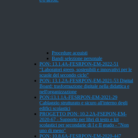
Procedure acquisti
Bandi selezione personale
PON: 13.1.4A-FESRPON-EM-2022-51
“Laboratori green, sostenibili e innovativi per le
scuole del secondo ciclo”
PON: 13.1.2A-FESRPON-EM-2021-53 Digital
Board: trasformazione digitale nella didattica e
nell'organizzazione
PON:13.1.1A-FESRPON-EM-2021-29
Cablaggio strutturato e sicuro all'interno degli
edifici scolastici
PROGETTO PON: 10.2.2A-FSEPON-EM-
2020-67 - Supporto per libri di testo e kit
scolastici per secondarie di I e II grado - "Non
uno di meno"
PON: 10.8.6A-FESRPON-EM-2020-447