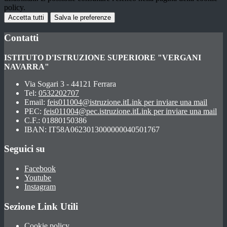
policy.
Accetta tutti
Salva le preferenze
Contatti
ISTITUTO D'ISTRUZIONE SUPERIORE "VERGANI
NAVARRA"
Via Sogari 3 - 44121 Ferrara
Tel:
0532202707
Email:
feis011004@istruzione.it
Link per inviare una mail
PEC:
feis011004@pec.istruzione.it
Link per inviare una mail
C.F.: 01880150386
IBAN: IT58A0623013000000040501767
Seguici su
Facebook
Youtube
Instagram
Sezione Link Utili
Cookie policy