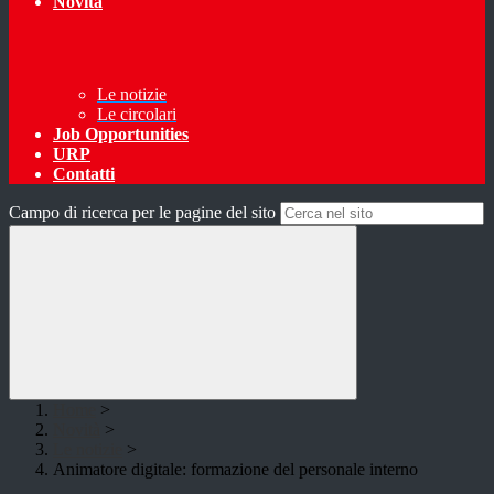
Novità
Le notizie
Le circolari
Job Opportunities
URP
Contatti
Campo di ricerca per le pagine del sito
Home
>
Novità
>
Le notizie
>
Animatore digitale: formazione del personale interno