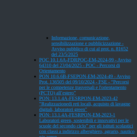
Informazione, comunicazione,
sensibilizzazione e pubblicizzazione -
Avviso pubblico di cui al prot. n. 81652
del 23/5/2025
POC 10.1.6A-FDRPOC-EM-2024-99 - Avviso
64310 del 23/04/2025 - POC - Percorsi di
Orientamento
PON 10.6.6B-FSEPON-EM-2024-49 - Avviso
Prot. 136505 del 09/10/2024 - FSE - “Percorsi
per le competenze trasversali e l'orientamento
(PCTO) all’estero”
PON: 13.1.4A-FESRPON-EM-2023-42
"Realizzazionedi reti locali, acquisto di lavagne
digitali, laboratori green"
PON: 13.1.4A-FESRPON-EM-2023-1
Laboratori green, sostenibili e innovativi per le
scuole del secondo ciclo” per gli istituti scolastici
con classi a indirizzo alberghiero, agrario, nautico
e/o aeron.