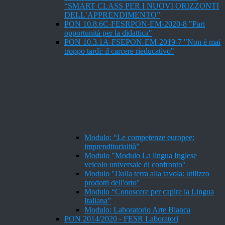
“SMART CLASS PER I NUOVI ORIZZONTI
DELL’APPRENDIMENTO”
PON 10.8.6C-FESRPON-EM-2020-8 "Pari
opportunità per la didattica"
PON 10.3.1A-FSEPON-EM-2019-7 "Non è mai
troppo tardi: il carcere rieducativo"
Modulo: “Le competenze europee:
imprenditorialità”
Modulo "Modulo La lingua Inglese
veicolo universale di confronto"
Modulo "Dalla terra alla tavola: utilizzo
prodotti dell'orto"
Modulo “Conoscere per capire la Lingua
Italiana”
Modulo: Laboratorio Arte Bianca
PON 2014/2020 - FESR Laboratori