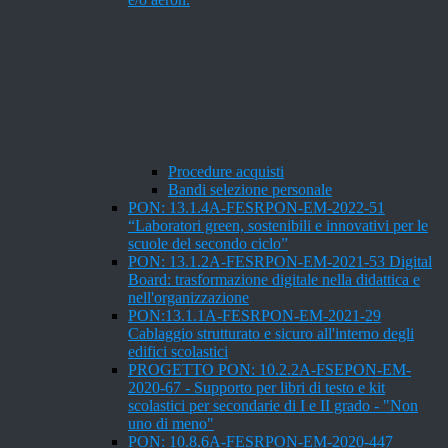
Procedure acquisti
Bandi selezione personale
PON: 13.1.4A-FESRPON-EM-2022-51
“Laboratori green, sostenibili e innovativi per le
scuole del secondo ciclo”
PON: 13.1.2A-FESRPON-EM-2021-53 Digital
Board: trasformazione digitale nella didattica e
nell'organizzazione
PON:13.1.1A-FESRPON-EM-2021-29
Cablaggio strutturato e sicuro all'interno degli
edifici scolastici
PROGETTO PON: 10.2.2A-FSEPON-EM-
2020-67 - Supporto per libri di testo e kit
scolastici per secondarie di I e II grado - "Non
uno di meno"
PON: 10.8.6A-FESRPON-EM-2020-447