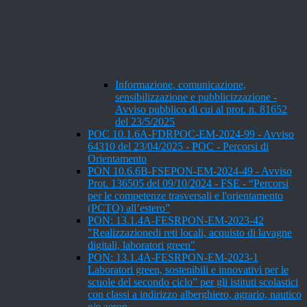
Informazione, comunicazione,
sensibilizzazione e pubblicizzazione -
Avviso pubblico di cui al prot. n. 81652
del 23/5/2025
POC 10.1.6A-FDRPOC-EM-2024-99 - Avviso
64310 del 23/04/2025 - POC - Percorsi di
Orientamento
PON 10.6.6B-FSEPON-EM-2024-49 - Avviso
Prot. 136505 del 09/10/2024 - FSE - “Percorsi
per le competenze trasversali e l'orientamento
(PCTO) all’estero”
PON: 13.1.4A-FESRPON-EM-2023-42
"Realizzazionedi reti locali, acquisto di lavagne
digitali, laboratori green"
PON: 13.1.4A-FESRPON-EM-2023-1
Laboratori green, sostenibili e innovativi per le
scuole del secondo ciclo” per gli istituti scolastici
con classi a indirizzo alberghiero, agrario, nautico
e/o aeron.