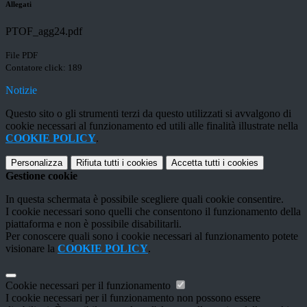
Allegati
PTOF_agg24.pdf
File PDF
Contatore click: 189
Notizie
Questo sito o gli strumenti terzi da questo utilizzati si avvalgono di
cookie necessari al funzionamento ed utili alle finalità illustrate nella
COOKIE POLICY
.
Personalizza
Rifiuta tutti
i cookies
Accetta tutti
i cookies
Gestione cookie
In questa schermata è possibile scegliere quali cookie consentire.
I cookie necessari sono quelli che consentono il funzionamento della
piattaforma e non è possibile disabilitarli.
Per conoscere quali sono i cookie necessari al funzionamento potete
visionare la
COOKIE POLICY
.
Cookie necessari per il funzionamento
I cookie necessari per il funzionamento non possono essere