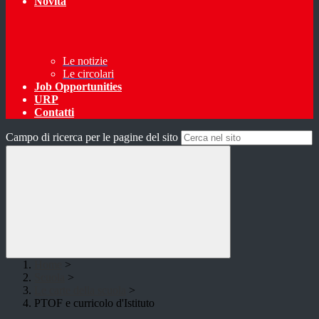
Novità
Le notizie
Le circolari
Job Opportunities
URP
Contatti
Campo di ricerca per le pagine del sito
Home
>
Scuola
>
Le carte della scuola
>
PTOF e curricolo d'Istituto