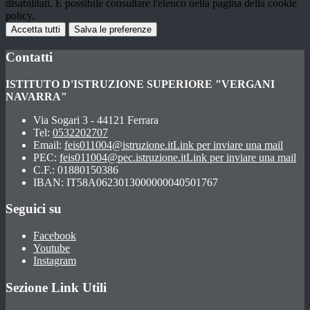
disabilitati. È possibile consultare l'elenco nella pagina della cookie
policy.
Accetta tutti
Salva le preferenze
Contatti
ISTITUTO D'ISTRUZIONE SUPERIORE "VERGANI
NAVARRA"
Via Sogari 3 - 44121 Ferrara
Tel:
0532202707
Email:
feis011004@istruzione.it
Link per inviare una mail
PEC:
feis011004@pec.istruzione.it
Link per inviare una mail
C.F.: 01880150386
IBAN: IT58A0623013000000040501767
Seguici su
Facebook
Youtube
Instagram
Sezione Link Utili