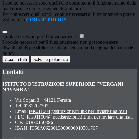
I cookie necessari sono quelli che consentono il funzionamento della
piattaforma e non è possibile disabilitarli.
Per conoscere quali sono i cookie necessari al funzionamento potete
visionare la
COOKIE POLICY
.
Cookie necessari per il funzionamento
I cookie necessari per il funzionamento non possono essere
disabilitati. È possibile consultare l'elenco nella pagina della cookie
policy.
Accetta tutti
Salva le preferenze
Contatti
ISTITUTO D'ISTRUZIONE SUPERIORE "VERGANI
NAVARRA"
Via Sogari 3 - 44121 Ferrara
Tel:
0532202707
Email:
feis011004@istruzione.it
Link per inviare una mail
PEC:
feis011004@pec.istruzione.it
Link per inviare una mail
C.F.: 01880150386
IBAN: IT58A0623013000000040501767