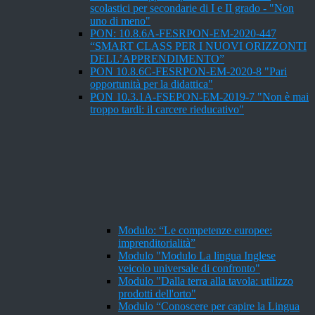
scolastici per secondarie di I e II grado - "Non
uno di meno"
PON: 10.8.6A-FESRPON-EM-2020-447
“SMART CLASS PER I NUOVI ORIZZONTI
DELL’APPRENDIMENTO”
PON 10.8.6C-FESRPON-EM-2020-8 "Pari
opportunità per la didattica"
PON 10.3.1A-FSEPON-EM-2019-7 "Non è mai
troppo tardi: il carcere rieducativo"
Modulo: “Le competenze europee:
imprenditorialità”
Modulo "Modulo La lingua Inglese
veicolo universale di confronto"
Modulo "Dalla terra alla tavola: utilizzo
prodotti dell'orto"
Modulo “Conoscere per capire la Lingua