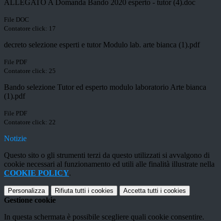
ALLEGATO A Domanda Bando 2020 esperto - tutor (4).doc
File DOC
Contatore click: 17
decreto selezione esperti e tutor Modulo lab. arte bianca (1).pdf
File PDF
Contatore click: 25
Bando selezione Tutor ed esperto modulo laboratorio Arte bianca
(1).pdf
File PDF
Contatore click: 22
Notizie
Questo sito o gli strumenti terzi da questo utilizzati si avvalgono di
cookie necessari al funzionamento ed utili alle finalità illustrate nella
COOKIE POLICY
.
Personalizza
Rifiuta tutti
i cookies
Accetta tutti
i cookies
Gestione cookie
In questa schermata è possibile scegliere quali cookie consentire.