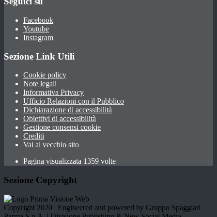
Seguici su
Facebook
Youtube
Instagram
Sezione Link Utili
Cookie policy
Note legali
Informativa Privacy
Ufficio Relazioni con il Pubblico
Dichiarazione di accessibilità
Obiettivi di accessibilità
Gestione consensi cookie
Crediti
Vai al vecchio sito
Pagina visualizzata 1359 volte
Sezione Copyright
Copyright 2020 | Engineered and powered by Gruppo Spaggiari
Parma S.p.A. | Divisione Publishing & New Social Media