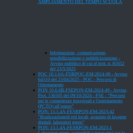
AMPLIAMENTO DEL TEMPO SCUOLA
Informazione, comunicazione,
sensibilizzazione e pubblicizzazione -
Avviso pubblico di cui al prot. n. 81652
del 23/5/2025
POC 10.1.6A-FDRPOC-EM-2024-99 - Avviso
64310 del 23/04/2025 - POC - Percorsi di
Orientamento
PON 10.6.6B-FSEPON-EM-2024-49 - Avviso
Prot. 136505 del 09/10/2024 - FSE - “Percorsi
per le competenze trasversali e l'orientamento
(PCTO) all’estero”
PON: 13.1.4A-FESRPON-EM-2023-42
"Realizzazionedi reti locali, acquisto di lavagne
digitali, laboratori green"
PON: 13.1.4A-FESRPON-EM-2023-1
Laboratori green, sostenibili e innovativi per le