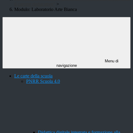
il carcere rieducativo"
>
Modulo: Laboratorio Arte Bianca
Menu di
navigazione
Le carte della scuola
PNRR Scuola 4.0
Didattica digitale integrata e formazione alla