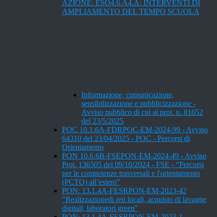
AZIONE: ESO4.6.A4.A: INTERVENTI DI
AMPLIAMENTO DEL TEMPO SCUOLA
Informazione, comunicazione,
sensibilizzazione e pubblicizzazione -
Avviso pubblico di cui al prot. n. 81652
del 23/5/2025
POC 10.1.6A-FDRPOC-EM-2024-99 - Avviso
64310 del 23/04/2025 - POC - Percorsi di
Orientamento
PON 10.6.6B-FSEPON-EM-2024-49 - Avviso
Prot. 136505 del 09/10/2024 - FSE - “Percorsi
per le competenze trasversali e l'orientamento
(PCTO) all’estero”
PON: 13.1.4A-FESRPON-EM-2023-42
"Realizzazionedi reti locali, acquisto di lavagne
digitali, laboratori green"
PON: 13.1.4A-FESRPON-EM-2023-1