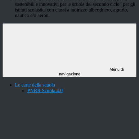
sostenibili e innovativi per le scuole del secondo ciclo” per gli
istituti scolastici con classi a indirizzo alberghiero, agrario,
nautico e/o aeron.
Menu di
navigazione
Le carte della scuola
PNRR Scuola 4.0