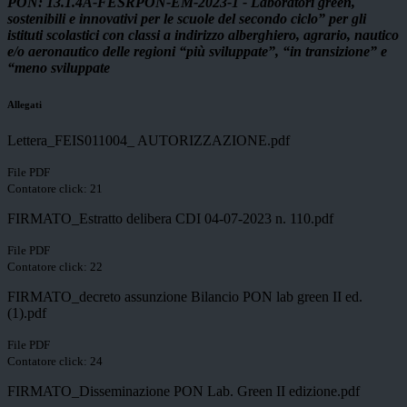
PON: 13.1.4A-FESRPON-EM-2023-1 - Laboratori green,
sostenibili e innovativi per le scuole del secondo ciclo” per gli
istituti scolastici con classi a indirizzo alberghiero, agrario, nautico
e/o aeronautico delle regioni “più sviluppate”, “in transizione” e
“meno sviluppate
Allegati
Lettera_FEIS011004_ AUTORIZZAZIONE.pdf
File PDF
Contatore click: 21
FIRMATO_Estratto delibera CDI 04-07-2023 n. 110.pdf
File PDF
Contatore click: 22
FIRMATO_decreto assunzione Bilancio PON lab green II ed.
(1).pdf
File PDF
Contatore click: 24
FIRMATO_Disseminazione PON Lab. Green II edizione.pdf