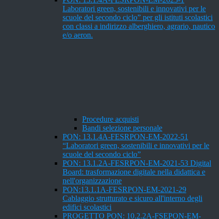
Laboratori green, sostenibili e innovativi per le
scuole del secondo ciclo” per gli istituti scolastici
con classi a indirizzo alberghiero, agrario, nautico
e/o aeron.
Procedure acquisti
Bandi selezione personale
PON: 13.1.4A-FESRPON-EM-2022-51
“Laboratori green, sostenibili e innovativi per le
scuole del secondo ciclo”
PON: 13.1.2A-FESRPON-EM-2021-53 Digital
Board: trasformazione digitale nella didattica e
nell'organizzazione
PON:13.1.1A-FESRPON-EM-2021-29
Cablaggio strutturato e sicuro all'interno degli
edifici scolastici
PROGETTO PON: 10.2.2A-FSEPON-EM-