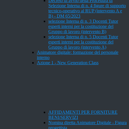
Decreto di avvio della Procedura di
Selezione Interna di n. 4 figure di supporto
tecnico-operativo al RUP (intervento A e
B) - DM 65/2023
selezione Interna di n. 3 Docenti Tutor
esperti interni per la costituzione del
Gruppo di lavoro (intervento B)
selezione Interna di n. 5 Docenti Tutor
esperti interni per la costituzione del
Gruppo di lavoro (intervento A)
Animatore digitale: formazione del personale
interno
Azione 1 - New Generation Class
AFFIDAMENTI PER FORNITURE
BENI/SERVIZI
Nomina diretta Animatore Digitale - Figura
progettista