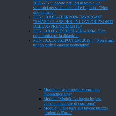
2020-67 - Supporto per libri di testo e kit
scolastici per secondarie di I e II grado - "Non
uno di meno"
PON: 10.8.6A-FESRPON-EM-2020-447
“SMART CLASS PER I NUOVI ORIZZONTI
DELL’APPRENDIMENTO”
PON 10.8.6C-FESRPON-EM-2020-8 "Pari
opportunità per la didattica"
PON 10.3.1A-FSEPON-EM-2019-7 "Non è mai
troppo tardi: il carcere rieducativo"
Modulo: “Le competenze europee:
imprenditorialità”
Modulo "Modulo La lingua Inglese
veicolo universale di confronto"
Modulo "Dalla terra alla tavola: utilizzo
prodotti dell'orto"