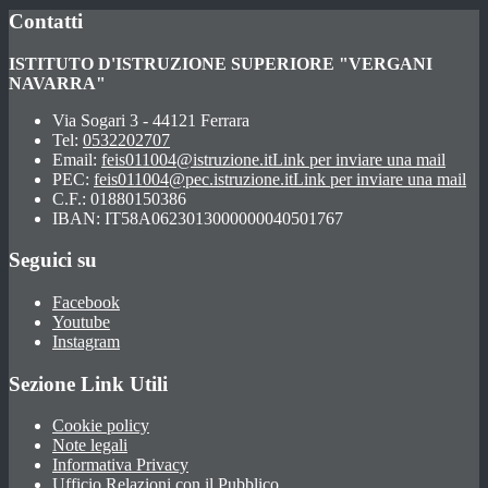
Contatti
ISTITUTO D'ISTRUZIONE SUPERIORE "VERGANI
NAVARRA"
Via Sogari 3 - 44121 Ferrara
Tel:
0532202707
Email:
feis011004@istruzione.it
Link per inviare una mail
PEC:
feis011004@pec.istruzione.it
Link per inviare una mail
C.F.: 01880150386
IBAN: IT58A0623013000000040501767
Seguici su
Facebook
Youtube
Instagram
Sezione Link Utili
Cookie policy
Note legali
Informativa Privacy
Ufficio Relazioni con il Pubblico