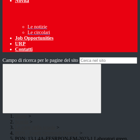
Novità
Le notizie
Le circolari
Job Opportunities
URP
Contatti
Campo di ricerca per le pagine del sito
Home
>
Scuola
>
Le carte della scuola
>
PON - Fondi Strutturali Europei
>
PON: 13.1.4A-FESRPON-EM-2023-1 Laboratori green,