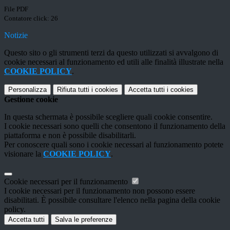
File PDF
Contatore click: 26
Notizie
Questo sito o gli strumenti terzi da questo utilizzati si avvalgono di
cookie necessari al funzionamento ed utili alle finalità illustrate nella
COOKIE POLICY
.
Personalizza
Rifiuta tutti
i cookies
Accetta tutti
i cookies
Gestione cookie
In questa schermata è possibile scegliere quali cookie consentire.
I cookie necessari sono quelli che consentono il funzionamento della
piattaforma e non è possibile disabilitarli.
Per conoscere quali sono i cookie necessari al funzionamento potete
visionare la
COOKIE POLICY
.
Cookie necessari per il funzionamento
I cookie necessari per il funzionamento non possono essere
disabilitati. È possibile consultare l'elenco nella pagina della cookie
policy.
Accetta tutti
Salva le preferenze