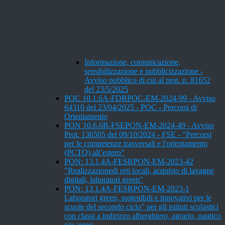
Informazione, comunicazione,
sensibilizzazione e pubblicizzazione -
Avviso pubblico di cui al prot. n. 81652
del 23/5/2025
POC 10.1.6A-FDRPOC-EM-2024-99 - Avviso
64310 del 23/04/2025 - POC - Percorsi di
Orientamento
PON 10.6.6B-FSEPON-EM-2024-49 - Avviso
Prot. 136505 del 09/10/2024 - FSE - “Percorsi
per le competenze trasversali e l'orientamento
(PCTO) all’estero”
PON: 13.1.4A-FESRPON-EM-2023-42
"Realizzazionedi reti locali, acquisto di lavagne
digitali, laboratori green"
PON: 13.1.4A-FESRPON-EM-2023-1
Laboratori green, sostenibili e innovativi per le
scuole del secondo ciclo” per gli istituti scolastici
con classi a indirizzo alberghiero, agrario, nautico
e/o aeron.