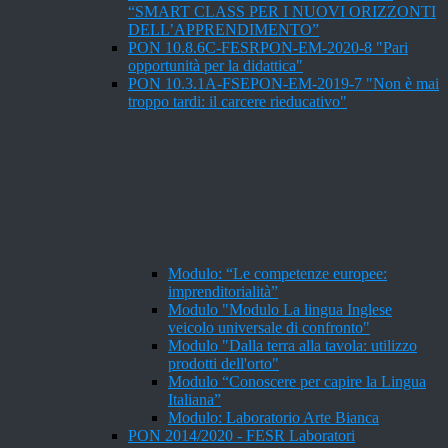
“SMART CLASS PER I NUOVI ORIZZONTI
DELL’APPRENDIMENTO”
PON 10.8.6C-FESRPON-EM-2020-8 "Pari
opportunità per la didattica"
PON 10.3.1A-FSEPON-EM-2019-7 "Non è mai
troppo tardi: il carcere rieducativo"
Modulo: “Le competenze europee:
imprenditorialità”
Modulo "Modulo La lingua Inglese
veicolo universale di confronto"
Modulo "Dalla terra alla tavola: utilizzo
prodotti dell'orto"
Modulo “Conoscere per capire la Lingua
Italiana”
Modulo: Laboratorio Arte Bianca
PON 2014/2020 - FESR Laboratori