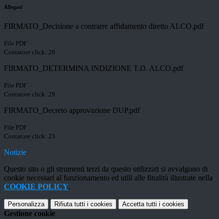
Allegati
FIRMATO_Decisione a contrarre affidamento diretto ALCO.pdf
File PDF
Contatore click: 20
FIRMATO_DETERMINA INDIZIONE T.D. ALCO.pdf
File PDF
Contatore click: 29
FIRMATO_Decreto approvazione DUP.pdf
File PDF
Contatore click: 23
Notizie
Questo sito o gli strumenti terzi da questo utilizzati si avvalgono di
cookie necessari al funzionamento ed utili alle finalità illustrate nella
COOKIE POLICY
.
Personalizza
Rifiuta tutti
i cookies
Accetta tutti
i cookies
Gestione cookie