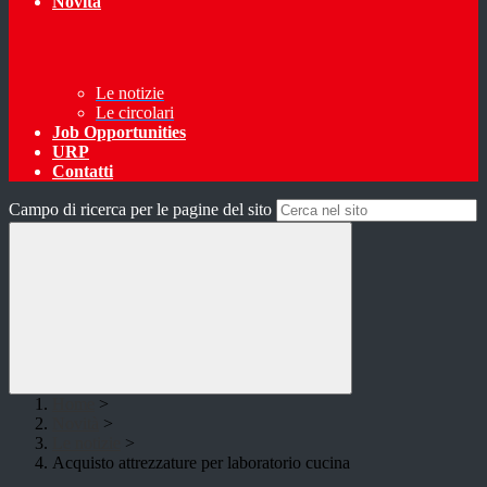
Novità
Le notizie
Le circolari
Job Opportunities
URP
Contatti
Campo di ricerca per le pagine del sito
Home
>
Novità
>
Le notizie
>
Acquisto attrezzature per laboratorio cucina