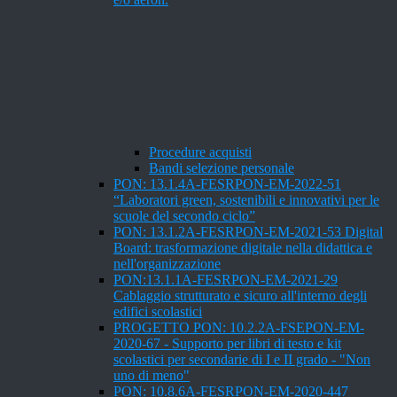
Procedure acquisti
Bandi selezione personale
PON: 13.1.4A-FESRPON-EM-2022-51
“Laboratori green, sostenibili e innovativi per le
scuole del secondo ciclo”
PON: 13.1.2A-FESRPON-EM-2021-53 Digital
Board: trasformazione digitale nella didattica e
nell'organizzazione
PON:13.1.1A-FESRPON-EM-2021-29
Cablaggio strutturato e sicuro all'interno degli
edifici scolastici
PROGETTO PON: 10.2.2A-FSEPON-EM-
2020-67 - Supporto per libri di testo e kit
scolastici per secondarie di I e II grado - "Non
uno di meno"
PON: 10.8.6A-FESRPON-EM-2020-447