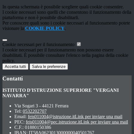
In questa schermata è possibile scegliere quali cookie consentire.
I cookie necessari sono quelli che consentono il funzionamento della
piattaforma e non è possibile disabilitarli.
Per conoscere quali sono i cookie necessari al funzionamento potete
visionare la
COOKIE POLICY
.
Cookie necessari per il funzionamento
I cookie necessari per il funzionamento non possono essere
disabilitati. È possibile consultare l'elenco nella pagina della cookie
policy.
Accetta tutti
Salva le preferenze
Contatti
ISTITUTO D'ISTRUZIONE SUPERIORE "VERGANI
NAVARRA"
Via Sogari 3 - 44121 Ferrara
Tel:
0532202707
Email:
feis011004@istruzione.it
Link per inviare una mail
PEC:
feis011004@pec.istruzione.it
Link per inviare una mail
C.F.: 01880150386
IBAN: IT58A0623013000000040501767