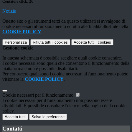
Contatore click: 26
Notizie
Questo sito o gli strumenti terzi da questo utilizzati si avvalgono di
cookie necessari al funzionamento ed utili alle finalità illustrate nella
COOKIE POLICY
.
Personalizza
Rifiuta tutti
i cookies
Accetta tutti
i cookies
Gestione cookie
In questa schermata è possibile scegliere quali cookie consentire.
I cookie necessari sono quelli che consentono il funzionamento della
piattaforma e non è possibile disabilitarli.
Per conoscere quali sono i cookie necessari al funzionamento potete
visionare la
COOKIE POLICY
.
Cookie necessari per il funzionamento
I cookie necessari per il funzionamento non possono essere
disabilitati. È possibile consultare l'elenco nella pagina della cookie
policy.
Accetta tutti
Salva le preferenze
Contatti