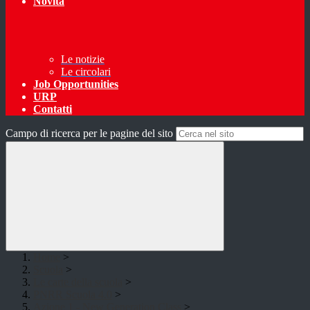
Novità
Le notizie
Le circolari
Job Opportunities
URP
Contatti
Campo di ricerca per le pagine del sito
Home
>
Scuola
>
Le carte della scuola
>
PNRR Scuola 4.0
>
Azione 1 - New Generation Class
>