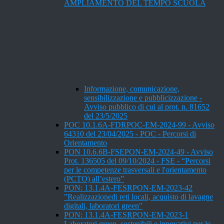
AMPLIAMENTO DEL TEMPO SCUOLA
Informazione, comunicazione,
sensibilizzazione e pubblicizzazione -
Avviso pubblico di cui al prot. n. 81652
del 23/5/2025
POC 10.1.6A-FDRPOC-EM-2024-99 - Avviso
64310 del 23/04/2025 - POC - Percorsi di
Orientamento
PON 10.6.6B-FSEPON-EM-2024-49 - Avviso
Prot. 136505 del 09/10/2024 - FSE - “Percorsi
per le competenze trasversali e l'orientamento
(PCTO) all’estero”
PON: 13.1.4A-FESRPON-EM-2023-42
"Realizzazionedi reti locali, acquisto di lavagne
digitali, laboratori green"
PON: 13.1.4A-FESRPON-EM-2023-1
Laboratori green, sostenibili e innovativi per le