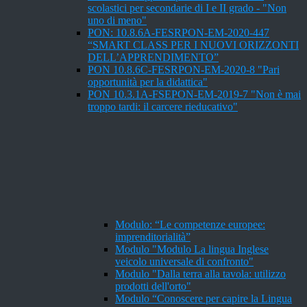
scolastici per secondarie di I e II grado - "Non
uno di meno"
PON: 10.8.6A-FESRPON-EM-2020-447
“SMART CLASS PER I NUOVI ORIZZONTI
DELL’APPRENDIMENTO”
PON 10.8.6C-FESRPON-EM-2020-8 "Pari
opportunità per la didattica"
PON 10.3.1A-FSEPON-EM-2019-7 "Non è mai
troppo tardi: il carcere rieducativo"
Modulo: “Le competenze europee:
imprenditorialità”
Modulo "Modulo La lingua Inglese
veicolo universale di confronto"
Modulo "Dalla terra alla tavola: utilizzo
prodotti dell'orto"
Modulo “Conoscere per capire la Lingua