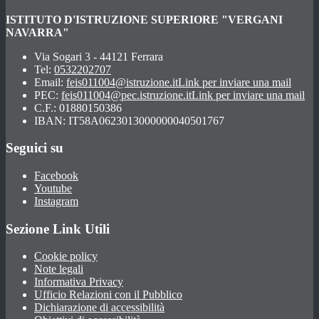
ISTITUTO D'ISTRUZIONE SUPERIORE "VERGANI
NAVARRA"
Via Sogari 3 - 44121 Ferrara
Tel:
0532202707
Email:
feis011004@istruzione.it
Link per inviare una mail
PEC:
feis011004@pec.istruzione.it
Link per inviare una mail
C.F.: 01880150386
IBAN: IT58A0623013000000040501767
Seguici su
Facebook
Youtube
Instagram
Sezione Link Utili
Cookie policy
Note legali
Informativa Privacy
Ufficio Relazioni con il Pubblico
Dichiarazione di accessibilità