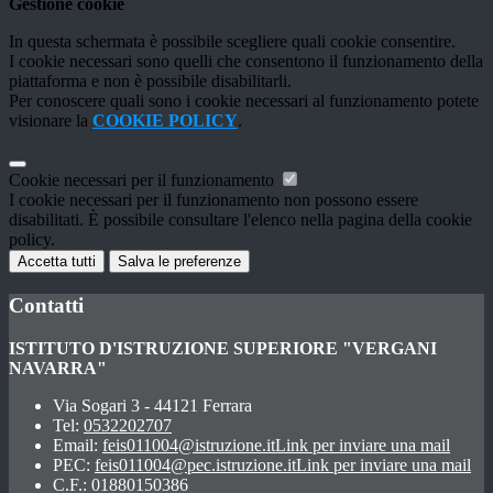
Gestione cookie
In questa schermata è possibile scegliere quali cookie consentire.
I cookie necessari sono quelli che consentono il funzionamento della
piattaforma e non è possibile disabilitarli.
Per conoscere quali sono i cookie necessari al funzionamento potete
visionare la
COOKIE POLICY
.
Cookie necessari per il funzionamento
I cookie necessari per il funzionamento non possono essere
disabilitati. È possibile consultare l'elenco nella pagina della cookie
policy.
Accetta tutti
Salva le preferenze
Contatti
ISTITUTO D'ISTRUZIONE SUPERIORE "VERGANI
NAVARRA"
Via Sogari 3 - 44121 Ferrara
Tel:
0532202707
Email:
feis011004@istruzione.it
Link per inviare una mail
PEC:
feis011004@pec.istruzione.it
Link per inviare una mail
C.F.: 01880150386