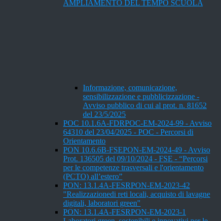
AMPLIAMENTO DEL TEMPO SCUOLA
Informazione, comunicazione,
sensibilizzazione e pubblicizzazione -
Avviso pubblico di cui al prot. n. 81652
del 23/5/2025
POC 10.1.6A-FDRPOC-EM-2024-99 - Avviso
64310 del 23/04/2025 - POC - Percorsi di
Orientamento
PON 10.6.6B-FSEPON-EM-2024-49 - Avviso
Prot. 136505 del 09/10/2024 - FSE - “Percorsi
per le competenze trasversali e l'orientamento
(PCTO) all’estero”
PON: 13.1.4A-FESRPON-EM-2023-42
"Realizzazionedi reti locali, acquisto di lavagne
digitali, laboratori green"
PON: 13.1.4A-FESRPON-EM-2023-1
Laboratori green, sostenibili e innovativi per le