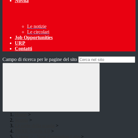
Novità
Le notizie
Le circolari
Job Opportunities
URP
Contatti
Campo di ricerca per le pagine del sito
Home
>
Scuola
>
Le carte della scuola
>
PNRR Scuola 4.0
>
Azione 2 - New Generation Labs
>