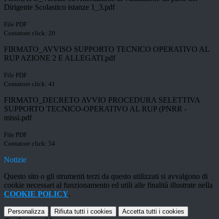
Dirigente Scolastico istanze 1_3.pdf
File PDF
Contatore click: 20
FIRMATO_AVVISO SUPPORTO TECNICO OPERATIVO AL
RUP AZIONE 2 E ALLEGATI.pdf
File PDF
Contatore click: 41
FIRMATO_DECRETO AVVIO PROCEDURA SELETTIVA
SUPPORTO TECNICO-OPERATIVO AL RUP (PNRR -
missi.pdf
File PDF
Contatore click: 54
Notizie
Questo sito o gli strumenti terzi da questo utilizzati si avvalgono di
cookie necessari al funzionamento ed utili alle finalità illustrate nella
COOKIE POLICY
.
Personalizza
Rifiuta tutti
i cookies
Accetta tutti
i cookies