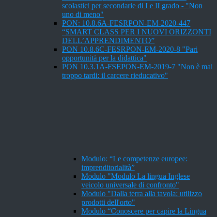
scolastici per secondarie di I e II grado - "Non
uno di meno"
PON: 10.8.6A-FESRPON-EM-2020-447
“SMART CLASS PER I NUOVI ORIZZONTI
DELL’APPRENDIMENTO”
PON 10.8.6C-FESRPON-EM-2020-8 "Pari
opportunità per la didattica"
PON 10.3.1A-FSEPON-EM-2019-7 "Non è mai
troppo tardi: il carcere rieducativo"
Modulo: “Le competenze europee:
imprenditorialità”
Modulo "Modulo La lingua Inglese
veicolo universale di confronto"
Modulo "Dalla terra alla tavola: utilizzo
prodotti dell'orto"
Modulo “Conoscere per capire la Lingua