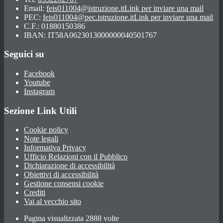
Email:
feis011004@istruzione.it
Link per inviare una mail
PEC:
feis011004@pec.istruzione.it
Link per inviare una mail
C.F.: 01880150386
IBAN: IT58A0623013000000040501767
Seguici su
Facebook
Youtube
Instagram
Sezione Link Utili
Cookie policy
Note legali
Informativa Privacy
Ufficio Relazioni con il Pubblico
Dichiarazione di accessibilità
Obiettivi di accessibilità
Gestione consensi cookie
Crediti
Vai al vecchio sito
Pagina visualizzata 2888 volte