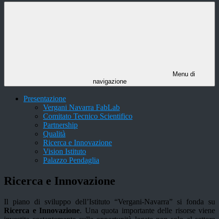
Menu di
navigazione
Presentazione
Vergani Navarra FabLab
Comitato Tecnico Scientifico
Partnership
Qualità
Ricerca e Innovazione
Vision Istituto
Palazzo Pendaglia
Ricerca e Innovazione
Il piano di sviluppo dell’Istituto “Vergani-Navarra” si fonda su
Ricerca e Innovazione
. Una quota importante delle risorse viene