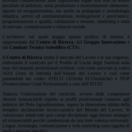
investita costantemente sulle opportunità legate non solo al settore
peculiare di indirizzo, ossia produzione e trasformazione alimentare,
agrario ed enogastronomia, ma anche su pedagogia e metodologia
didattica, servizi ed amministrazione,
management e governance
,
programmazione e qualità, valutazione e riesame, marketing e studi
di mercato, comunicazione e bilancio sociale.
L’architrave sul quale poggia questa politica di sistema è
rappresentato dal
Centro di Ricerca
, dal
Gruppo Innovazione
e
dal
Comitato Tecnico Scientifico (CTS
).
Il
Centro di Ricerca
studia il mercato del Lavoro e le sue esigenze,
elaborando il curricolo per il Profilo di Uscita degli Studenti sulla
base dei requisiti professionali richiesti, così come associati ai codici
ADA (Aree di Attività) dell’Atlante del Lavoro e così come
parametrati nei codici ATECO (ATtività ECOnomiche) e NUP
(Nomenclatura Unità Professionali) a cura dell’ISTAT.
Tuttavia l’elaborazione del curricolo, ovvero delle competenze
ritenute irrinunciabili rispetto ai profili professionali connessi agli
indirizzi del Polo Agroalimentare, supera la dimensione ridotta della
semplice declinazione tecnico-pratica del Mondo del Lavoro. Si
valorizzano infatti tutti quei campi disciplinari oggi ritenuti strategici
ed irrinunciabili perché caratterizzati da una forte valenza universale.
Lingue, tecnologia, comunicazione e web marketing sono oggetto di
studi e percorsi specifici.