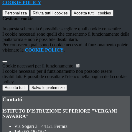
COOKIE POLICY
.
Personalizza
Rifiuta tutti
i cookies
Accetta tutti
i cookies
Gestione cookie
In questa schermata è possibile scegliere quali cookie consentire.
I cookie necessari sono quelli che consentono il funzionamento della
piattaforma e non è possibile disabilitarli.
Per conoscere quali sono i cookie necessari al funzionamento potete
visionare la
COOKIE POLICY
.
Cookie necessari per il funzionamento
I cookie necessari per il funzionamento non possono essere
disabilitati. È possibile consultare l'elenco nella pagina della cookie
policy.
Accetta tutti
Salva le preferenze
Contatti
ISTITUTO D'ISTRUZIONE SUPERIORE "VERGANI
NAVARRA"
Via Sogari 3 - 44121 Ferrara
Tel:
0532202707