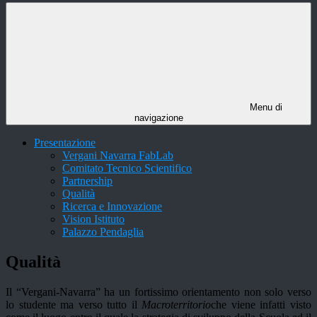
Menu di
navigazione
Presentazione
Vergani Navarra FabLab
Comitato Tecnico Scientifico
Partnership
Qualità
Ricerca e Innovazione
Vision Istituto
Palazzo Pendaglia
Qualità
Il “Vergani-Navarra” ha un fortissimo orientamento non solo verso
lo studente ma verso tutto il
Macroterritorio
che viene infatti visto