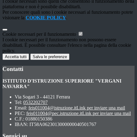
I cookie necessari sono quelli che consentono il funzionamento della
piattaforma e non è possibile disabilitarli.
Per conoscere quali sono i cookie necessari al funzionamento potete
visionare la
COOKIE POLICY
.
Cookie necessari per il funzionamento
I cookie necessari per il funzionamento non possono essere
disabilitati. È possibile consultare l'elenco nella pagina della cookie
policy.
Accetta tutti
Salva le preferenze
Contatti
ISTITUTO D'ISTRUZIONE SUPERIORE "VERGANI
NAVARRA"
Via Sogari 3 - 44121 Ferrara
Tel:
0532202707
Email:
feis011004@istruzione.it
Link per inviare una mail
PEC:
feis011004@pec.istruzione.it
Link per inviare una mail
C.F.: 01880150386
IBAN: IT58A0623013000000040501767
Seguici su