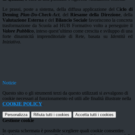
Le prassi, poste a sistema, delIa diffusa applicazione del C
iclo di
Deming
Plan-Do-Check-Act
, del
Riesame della Direzione
, della
Valutazione Esterna
e del
Bilancio Sociale
favoriscono la concreta
trasformazione da Scuola ad HUB Formativo volto a perseguire il
Valore Pubblico
, inteso quest’ultimo come crescita e sviluppo di una
forte dinamicità imprenditoriale di Rete, basata su
Identità
ed
Iniziativa
.
Notizie
Questo sito o gli strumenti terzi da questo utilizzati si avvalgono di
cookie necessari al funzionamento ed utili alle finalità illustrate nella
COOKIE POLICY
.
Personalizza
Rifiuta tutti
i cookies
Accetta tutti
i cookies
Gestione cookie
In questa schermata è possibile scegliere quali cookie consentire.