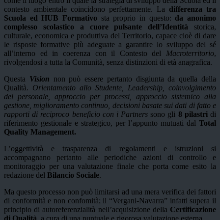
come il luogo entro il quale la strategia di sviluppo della Scuola ed il
contesto ambientale coincidono perfettamente. La
differenza tra
Scuola ed HUB Formativo
sta proprio in questo:
da anonimo
complesso scolastico a cuore pulsante dell’Identità
storica,
culturale, economica e produttiva del Territorio, capace cioè di dare
le risposte formative più adeguate a garantire lo sviluppo del sé
all’interno ed in coerenza con il Contesto del
Macroterritorio
,
rivolgendosi a tutta la Comunità, senza distinzioni di età anagrafica.
Questa
Vision
non può essere pertanto disgiunta da quella della
Qualità.
Orientamento allo Studente, Leadership, coinvolgimento
del personale, approccio per processi, approccio sistemico alla
gestione, miglioramento continuo, decisioni basate sui dati di fatto e
rapporti di reciproco beneficio con i Partners
sono gli
8 pilastri
di
riferimento gestionale e strategico, per l’appunto mutuati dal
Total
Quality Management.
L’oggettività e trasparenza di regolamenti e istruzioni si
accompagnano pertanto alle periodiche azioni di controllo e
monitoraggio per una valutazione finale che porta come esito la
redazione del
Bilancio Sociale
.
Ma questo processo non può limitarsi ad una mera verifica dei fattori
di conformità e non confomità; il “Vergani-Navarra” infatti supera il
principio di autoreferenzialità nell’acquisizione della
Certificazione
di Qualità
, a cura di una puntuale e rigorosa valutazione esterna.