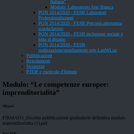
Italiana”
Modulo: Laboratorio Arte Bianca
PON 2014/2020 - FESR Laboratori
Professionalizzanti
PON 2014/2020 - FESR Percorsi alternanza
scuola/lavoro
PON 2014/2020 - FESR inclusione sociale e
lotta al disagio
PON 2014/2020 - FESR
realizzazione/ampliamento rete LanWLan
Pubblicazioni
Regolamenti
Sicurezza
PTOF e curricolo d'Istituto
Modulo: “Le competenze europee:
imprenditorialità”
Allegati
FIRMATO_Decreto pubblicazione graduatorie definitiva modulo
imprenditorialita (1).pdf
File PDF