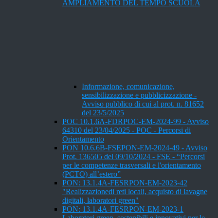
AMPLIAMENTO DEL TEMPO SCUOLA
Informazione, comunicazione,
sensibilizzazione e pubblicizzazione -
Avviso pubblico di cui al prot. n. 81652
del 23/5/2025
POC 10.1.6A-FDRPOC-EM-2024-99 - Avviso
64310 del 23/04/2025 - POC - Percorsi di
Orientamento
PON 10.6.6B-FSEPON-EM-2024-49 - Avviso
Prot. 136505 del 09/10/2024 - FSE - “Percorsi
per le competenze trasversali e l'orientamento
(PCTO) all’estero”
PON: 13.1.4A-FESRPON-EM-2023-42
"Realizzazionedi reti locali, acquisto di lavagne
digitali, laboratori green"
PON: 13.1.4A-FESRPON-EM-2023-1
Laboratori green, sostenibili e innovativi per le