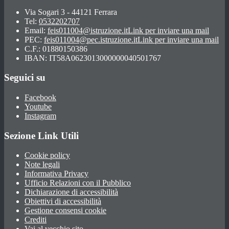
Via Sogari 3 - 44121 Ferrara
Tel:
0532202707
Email:
feis011004@istruzione.it
Link per inviare una mail
PEC:
feis011004@pec.istruzione.it
Link per inviare una mail
C.F.: 01880150386
IBAN: IT58A0623013000000040501767
Seguici su
Facebook
Youtube
Instagram
Sezione Link Utili
Cookie policy
Note legali
Informativa Privacy
Ufficio Relazioni con il Pubblico
Dichiarazione di accessibilità
Obiettivi di accessibilità
Gestione consensi cookie
Crediti
Vai al vecchio sito