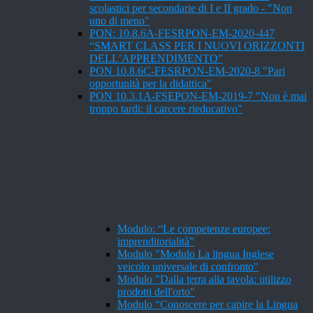
scolastici per secondarie di I e II grado - "Non
uno di meno"
PON: 10.8.6A-FESRPON-EM-2020-447
“SMART CLASS PER I NUOVI ORIZZONTI
DELL’APPRENDIMENTO”
PON 10.8.6C-FESRPON-EM-2020-8 "Pari
opportunità per la didattica"
PON 10.3.1A-FSEPON-EM-2019-7 "Non è mai
troppo tardi: il carcere rieducativo"
Modulo: “Le competenze europee:
imprenditorialità”
Modulo "Modulo La lingua Inglese
veicolo universale di confronto"
Modulo "Dalla terra alla tavola: utilizzo
prodotti dell'orto"
Modulo “Conoscere per capire la Lingua