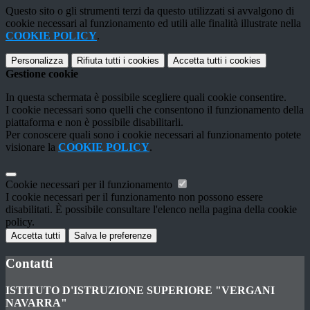
Questo sito o gli strumenti terzi da questo utilizzati si avvalgono di
cookie necessari al funzionamento ed utili alle finalità illustrate nella
COOKIE POLICY
.
Personalizza
Rifiuta tutti
i cookies
Accetta tutti
i cookies
Gestione cookie
In questa schermata è possibile scegliere quali cookie consentire.
I cookie necessari sono quelli che consentono il funzionamento della
piattaforma e non è possibile disabilitarli.
Per conoscere quali sono i cookie necessari al funzionamento potete
visionare la
COOKIE POLICY
.
Cookie necessari per il funzionamento
I cookie necessari per il funzionamento non possono essere
disabilitati. È possibile consultare l'elenco nella pagina della cookie
policy.
Accetta tutti
Salva le preferenze
Contatti
ISTITUTO D'ISTRUZIONE SUPERIORE "VERGANI
NAVARRA"