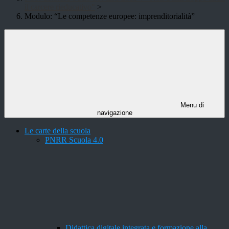
il carcere rieducativo"
>
Modulo: “Le competenze europee: imprenditorialità”
Menu di
navigazione
Le carte della scuola
PNRR Scuola 4.0
Didattica digitale integrata e formazione alla