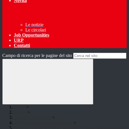
Novità
Le notizie
Le circolari
Job Opportunities
URP
Contatti
Campo di ricerca per le pagine del sito
Home
>
Scuola
>
Le carte della scuola
>
PON - Fondi Strutturali Europei
>
PON 10.3.1A-FSEPON-EM-2019-7 "Non è mai troppo tardi: