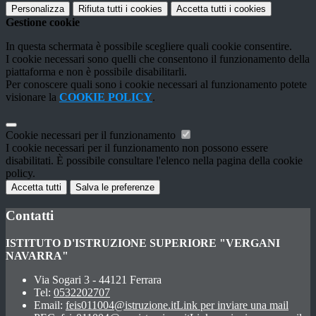
Personalizza
Rifiuta tutti
i cookies
Accetta tutti
i cookies
Gestione cookie
In questa schermata è possibile scegliere quali cookie consentire.
I cookie necessari sono quelli che consentono il funzionamento della
piattaforma e non è possibile disabilitarli.
Per conoscere quali sono i cookie necessari al funzionamento potete
visionare la
COOKIE POLICY
.
Cookie necessari per il funzionamento
I cookie necessari per il funzionamento non possono essere
disabilitati. È possibile consultare l'elenco nella pagina della cookie
policy.
Accetta tutti
Salva le preferenze
Contatti
ISTITUTO D'ISTRUZIONE SUPERIORE "VERGANI
NAVARRA"
Via Sogari 3 - 44121 Ferrara
Tel:
0532202707
Email:
feis011004@istruzione.it
Link per inviare una mail