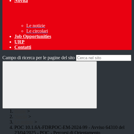
Novità
Le notizie
Le circolari
Job Opportunities
URP
Contatti
Campo di ricerca per le pagine del sito
Home
>
Novità
>
Le notizie
>
POC 10.1.6A-FDRPOC-EM-2024-99 - Avviso 64310 del
23/04/2025 - POC - Percorsi di Orientamento