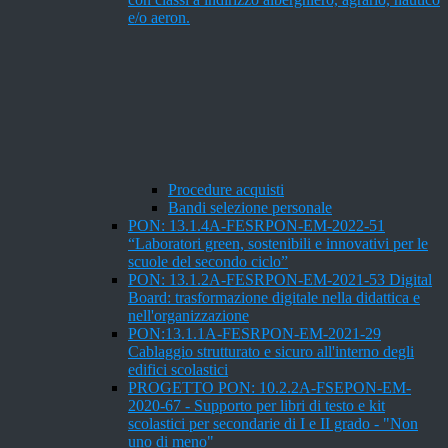
e/o aeron.
Procedure acquisti
Bandi selezione personale
PON: 13.1.4A-FESRPON-EM-2022-51
“Laboratori green, sostenibili e innovativi per le
scuole del secondo ciclo”
PON: 13.1.2A-FESRPON-EM-2021-53 Digital
Board: trasformazione digitale nella didattica e
nell'organizzazione
PON:13.1.1A-FESRPON-EM-2021-29
Cablaggio strutturato e sicuro all'interno degli
edifici scolastici
PROGETTO PON: 10.2.2A-FSEPON-EM-
2020-67 - Supporto per libri di testo e kit
scolastici per secondarie di I e II grado - "Non
uno di meno"