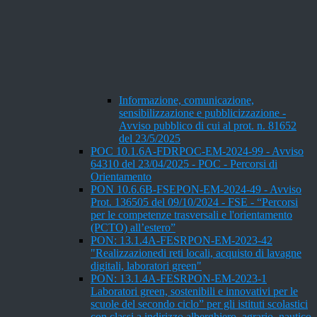
Informazione, comunicazione,
sensibilizzazione e pubblicizzazione -
Avviso pubblico di cui al prot. n. 81652
del 23/5/2025
POC 10.1.6A-FDRPOC-EM-2024-99 - Avviso
64310 del 23/04/2025 - POC - Percorsi di
Orientamento
PON 10.6.6B-FSEPON-EM-2024-49 - Avviso
Prot. 136505 del 09/10/2024 - FSE - “Percorsi
per le competenze trasversali e l'orientamento
(PCTO) all’estero”
PON: 13.1.4A-FESRPON-EM-2023-42
"Realizzazionedi reti locali, acquisto di lavagne
digitali, laboratori green"
PON: 13.1.4A-FESRPON-EM-2023-1
Laboratori green, sostenibili e innovativi per le
scuole del secondo ciclo” per gli istituti scolastici
con classi a indirizzo alberghiero, agrario, nautico