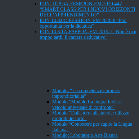
PON: 10.8.6A-FESRPON-EM-2020-447
“SMART CLASS PER I NUOVI ORIZZONTI
DELL’APPRENDIMENTO”
PON 10.8.6C-FESRPON-EM-2020-8 "Pari
opportunità per la didattica"
PON 10.3.1A-FSEPON-EM-2019-7 "Non è mai
troppo tardi: il carcere rieducativo"
Modulo: “Le competenze europee:
imprenditorialità”
Modulo "Modulo La lingua Inglese
veicolo universale di confronto"
Modulo "Dalla terra alla tavola: utilizzo
prodotti dell'orto"
Modulo “Conoscere per capire la Lingua
Italiana”
Modulo: Laboratorio Arte Bianca