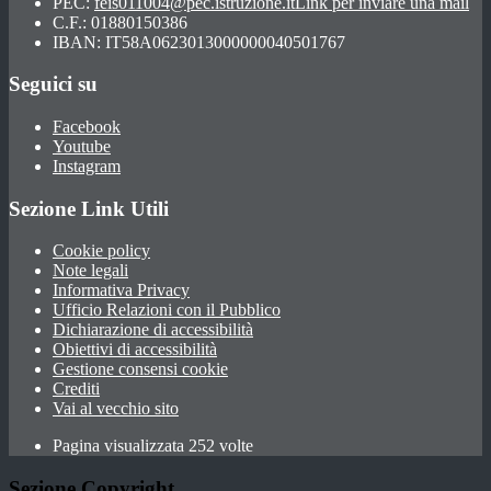
PEC:
feis011004@pec.istruzione.it
Link per inviare una mail
C.F.: 01880150386
IBAN: IT58A0623013000000040501767
Seguici su
Facebook
Youtube
Instagram
Sezione Link Utili
Cookie policy
Note legali
Informativa Privacy
Ufficio Relazioni con il Pubblico
Dichiarazione di accessibilità
Obiettivi di accessibilità
Gestione consensi cookie
Crediti
Vai al vecchio sito
Pagina visualizzata 252 volte
Sezione Copyright