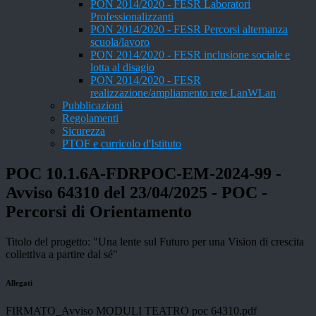
PON 2014/2020 - FESR Laboratori
Professionalizzanti
PON 2014/2020 - FESR Percorsi alternanza
scuola/lavoro
PON 2014/2020 - FESR inclusione sociale e
lotta al disagio
PON 2014/2020 - FESR
realizzazione/ampliamento rete LanWLan
Pubblicazioni
Regolamenti
Sicurezza
PTOF e curricolo d'Istituto
POC 10.1.6A-FDRPOC-EM-2024-99 -
Avviso 64310 del 23/04/2025 - POC -
Percorsi di Orientamento
Titolo del progetto: "Una lente sul Futuro per una Vision di crescita
collettiva a partire dal sé"
Allegati
FIRMATO_Avviso MODULI TEATRO poc 64310.pdf