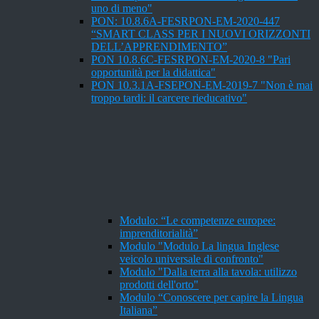
uno di meno"
PON: 10.8.6A-FESRPON-EM-2020-447
“SMART CLASS PER I NUOVI ORIZZONTI
DELL’APPRENDIMENTO”
PON 10.8.6C-FESRPON-EM-2020-8 "Pari
opportunità per la didattica"
PON 10.3.1A-FSEPON-EM-2019-7 "Non è mai
troppo tardi: il carcere rieducativo"
Modulo: “Le competenze europee:
imprenditorialità”
Modulo "Modulo La lingua Inglese
veicolo universale di confronto"
Modulo "Dalla terra alla tavola: utilizzo
prodotti dell'orto"
Modulo “Conoscere per capire la Lingua
Italiana”