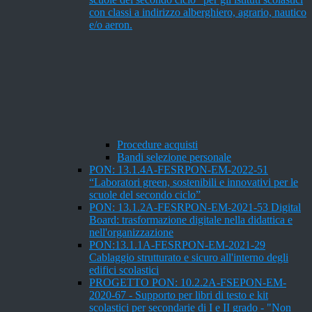
con classi a indirizzo alberghiero, agrario, nautico
e/o aeron.
Procedure acquisti
Bandi selezione personale
PON: 13.1.4A-FESRPON-EM-2022-51
“Laboratori green, sostenibili e innovativi per le
scuole del secondo ciclo”
PON: 13.1.2A-FESRPON-EM-2021-53 Digital
Board: trasformazione digitale nella didattica e
nell'organizzazione
PON:13.1.1A-FESRPON-EM-2021-29
Cablaggio strutturato e sicuro all'interno degli
edifici scolastici
PROGETTO PON: 10.2.2A-FSEPON-EM-
2020-67 - Supporto per libri di testo e kit
scolastici per secondarie di I e II grado - "Non