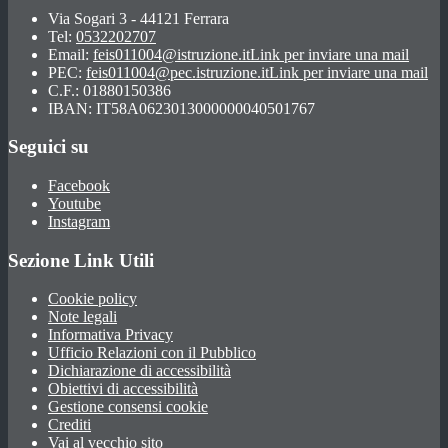
Via Sogari 3 - 44121 Ferrara
Tel:
0532202707
Email:
feis011004@istruzione.it
Link per inviare una mail
PEC:
feis011004@pec.istruzione.it
Link per inviare una mail
C.F.: 01880150386
IBAN: IT58A0623013000000040501767
Seguici su
Facebook
Youtube
Instagram
Sezione Link Utili
Cookie policy
Note legali
Informativa Privacy
Ufficio Relazioni con il Pubblico
Dichiarazione di accessibilità
Obiettivi di accessibilità
Gestione consensi cookie
Crediti
Vai al vecchio sito