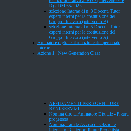
tecnico-operativo al RUP (intervento A e
B) - DM 65/2023
selezione Interna di n. 3 Docenti Tutor
esperti interni per la costituzione del
Gruppo di lavoro (intervento B)
selezione Interna di n. 5 Docenti Tutor
esperti interni per la costituzione del
Gruppo di lavoro (intervento A)
Animatore digitale: formazione del personale
interno
Azione 1 - New Generation Class
AFFIDAMENTI PER FORNITURE
BENI/SERVIZI
Nomina diretta Animatore Digitale - Figura
progettista
Nomina, tramite Avviso di selezione
interna, n. 3 ulteriori figure Progettista