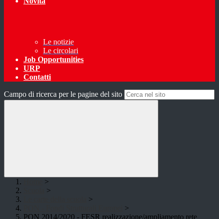
Novità
Le notizie
Le circolari
Job Opportunities
URP
Contatti
Campo di ricerca per le pagine del sito
Home
>
Scuola
>
Le carte della scuola
>
PON - Fondi Strutturali Europei
>
PON 2014/2020 - FESR realizzazione/ampliamento rete