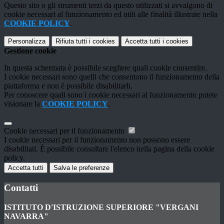
Questo sito o gli strumenti terzi da questo utilizzati si avvalgono di
cookie necessari al funzionamento ed utili alle finalità illustrate nella
COOKIE POLICY
.
Personalizza
Rifiuta tutti
i cookies
Accetta tutti
i cookies
Gestione cookie
In questa schermata è possibile scegliere quali cookie consentire.
I cookie necessari sono quelli che consentono il funzionamento della
piattaforma e non è possibile disabilitarli.
Per conoscere quali sono i cookie necessari al funzionamento potete
visionare la
COOKIE POLICY
.
Cookie necessari per il funzionamento
I cookie necessari per il funzionamento non possono essere
disabilitati. È possibile consultare l'elenco nella pagina della cookie
policy.
Accetta tutti
Salva le preferenze
Contatti
ISTITUTO D'ISTRUZIONE SUPERIORE "VERGANI
NAVARRA"