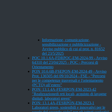
Informazione, comunicazione,
sensibilizzazione e pubblicizzazione -
Avviso pubblico di cui al prot. n. 81652
del 23/5/2025
POC 10.1.6A-FDRPOC-EM-2024-99 - Avviso
64310 del 23/04/2025 - POC - Percorsi di
Orientamento
PON 10.6.6B-FSEPON-EM-2024-49 - Avviso
Prot. 136505 del 09/10/2024 - FSE - “Percorsi
per le competenze trasversali e l'orientamento
(PCTO) all’estero”
PON: 13.1.4A-FESRPON-EM-2023-42
"Realizzazionedi reti locali, acquisto di lavagne
digitali, laboratori green"
PON: 13.1.4A-FESRPON-EM-2023-1
Laboratori green, sostenibili e innovativi per le
scuole del secondo ciclo” per gli istituti scolastici