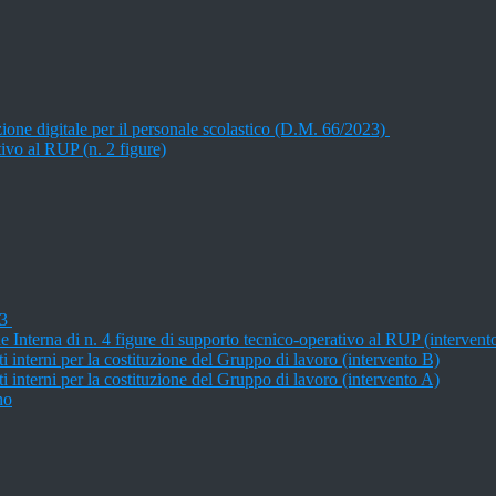
izione digitale per il personale scolastico (D.M. 66/2023)
ivo al RUP (n. 2 figure)
23
e Interna di n. 4 figure di supporto tecnico-operativo al RUP (interve
ti interni per la costituzione del Gruppo di lavoro (intervento B)
ti interni per la costituzione del Gruppo di lavoro (intervento A)
no