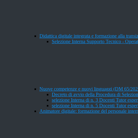
Didattica digitale integrata e formazione alla trans
Selezione Interna Supporto Tecnico - Operat
Nuove competenze e nuovi linguaggi (DM 65/20
Decreto di avvio della Procedura di Selezion
selezione Interna di n. 3 Docenti Tutor esper
selezione Interna di n. 5 Docenti Tutor esper
Animatore digitale: formazione del personale inter