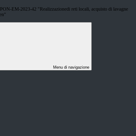
N-EM-2023-42 "Realizzazionedi reti locali, acquisto di lavagne
een"
Menu di navigazione