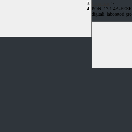
Le notizie
>
PON: 13.1.4A-FESRPO
digitali, laboratori gr