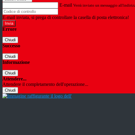
E-mail
Verrà inviato un messaggio all'indirizz
E-mail inviata, si prega di controllare la casella di posta elettronica!
Errore
Chiudi
Successo
Chiudi
Informazione
Chiudi
Attendere...
Attendere il completamento dell'operazione...
Chiudi