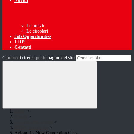
Novità
Le notizie
Le circolari
Job Opportunities
URP
Contatti
Campo di ricerca per le pagine del sito
Home
>
Scuola
>
Le carte della scuola
>
PNRR Scuola 4.0
>
Azione 1 - New Generation Class