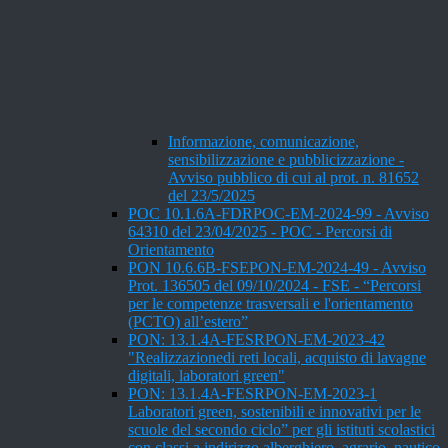
Informazione, comunicazione,
sensibilizzazione e pubblicizzazione -
Avviso pubblico di cui al prot. n. 81652
del 23/5/2025
POC 10.1.6A-FDRPOC-EM-2024-99 - Avviso
64310 del 23/04/2025 - POC - Percorsi di
Orientamento
PON 10.6.6B-FSEPON-EM-2024-49 - Avviso
Prot. 136505 del 09/10/2024 - FSE - “Percorsi
per le competenze trasversali e l'orientamento
(PCTO) all’estero”
PON: 13.1.4A-FESRPON-EM-2023-42
"Realizzazionedi reti locali, acquisto di lavagne
digitali, laboratori green"
PON: 13.1.4A-FESRPON-EM-2023-1
Laboratori green, sostenibili e innovativi per le
scuole del secondo ciclo” per gli istituti scolastici
con classi a indirizzo alberghiero, agrario, nautico