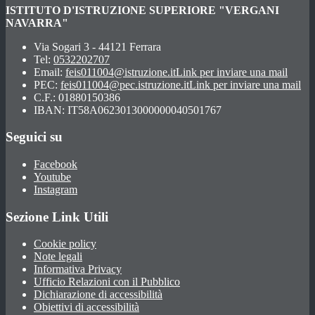
ISTITUTO D'ISTRUZIONE SUPERIORE "VERGANI
NAVARRA"
Via Sogari 3 - 44121 Ferrara
Tel:
0532202707
Email:
feis011004@istruzione.it
Link per inviare una mail
PEC:
feis011004@pec.istruzione.it
Link per inviare una mail
C.F.: 01880150386
IBAN: IT58A0623013000000040501767
Seguici su
Facebook
Youtube
Instagram
Sezione Link Utili
Cookie policy
Note legali
Informativa Privacy
Ufficio Relazioni con il Pubblico
Dichiarazione di accessibilità
Obiettivi di accessibilità