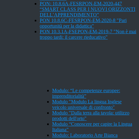
PON: 10.8.6A-FESRPON-EM-2020-447
“SMART CLASS PER I NUOVI ORIZZONTI
DELL’APPRENDIMENTO”
PON 10.8.6C-FESRPON-EM-2020-8 "Pari
opportunità per la didattica"
PON 10.3.1A-FSEPON-EM-2019-7 "Non è mai
troppo tardi: il carcere rieducativo"
Modulo: “Le competenze europee:
imprenditorialità”
Modulo "Modulo La lingua Inglese
veicolo universale di confronto"
Modulo "Dalla terra alla tavola: utilizzo
prodotti dell'orto"
Modulo “Conoscere per capire la Lingua
Italiana”
Modulo: Laboratorio Arte Bianca