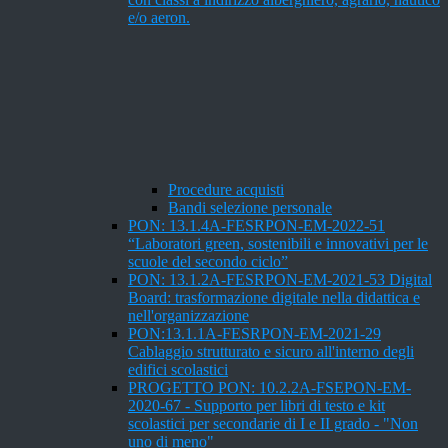
e/o aeron.
Procedure acquisti
Bandi selezione personale
PON: 13.1.4A-FESRPON-EM-2022-51
“Laboratori green, sostenibili e innovativi per le
scuole del secondo ciclo”
PON: 13.1.2A-FESRPON-EM-2021-53 Digital
Board: trasformazione digitale nella didattica e
nell'organizzazione
PON:13.1.1A-FESRPON-EM-2021-29
Cablaggio strutturato e sicuro all'interno degli
edifici scolastici
PROGETTO PON: 10.2.2A-FSEPON-EM-
2020-67 - Supporto per libri di testo e kit
scolastici per secondarie di I e II grado - "Non
uno di meno"