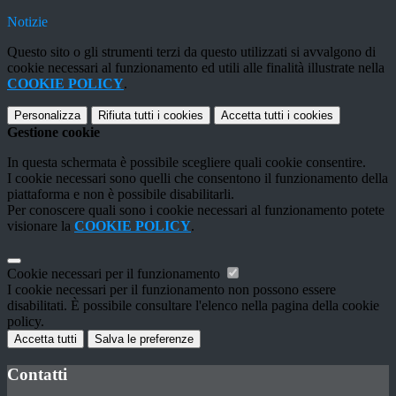
Notizie
Questo sito o gli strumenti terzi da questo utilizzati si avvalgono di
cookie necessari al funzionamento ed utili alle finalità illustrate nella
COOKIE POLICY
.
Personalizza
Rifiuta tutti
i cookies
Accetta tutti
i cookies
Gestione cookie
In questa schermata è possibile scegliere quali cookie consentire.
I cookie necessari sono quelli che consentono il funzionamento della
piattaforma e non è possibile disabilitarli.
Per conoscere quali sono i cookie necessari al funzionamento potete
visionare la
COOKIE POLICY
.
Cookie necessari per il funzionamento
I cookie necessari per il funzionamento non possono essere
disabilitati. È possibile consultare l'elenco nella pagina della cookie
policy.
Accetta tutti
Salva le preferenze
Contatti