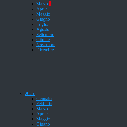
Marzo
1
Aprile
Maggio
Giugno
Luglio
Agosto
Settembre
Ottobre
Novembre
Dicembre
2025
Gennaio
Febbraio
Marzo
Aprile
Maggio
Giugno