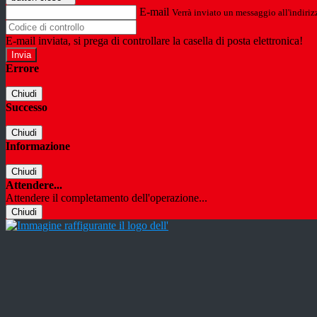
E-mail
Verrà inviato un messaggio all'indirizz
E-mail inviata, si prega di controllare la casella di posta elettronica!
Errore
Chiudi
Successo
Chiudi
Informazione
Chiudi
Attendere...
Attendere il completamento dell'operazione...
Chiudi