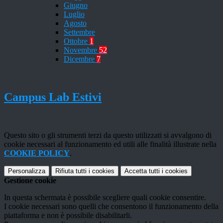
Giugno
Luglio
Agosto
Settembre
Ottobre
1
Novembre
52
Dicembre
7
Campus Lab Estivi
Questo sito o gli strumenti terzi da questo utilizzati si avvalgono di
cookie necessari al funzionamento ed utili alle finalità illustrate nella
COOKIE POLICY
.
Personalizza
Rifiuta tutti
i cookies
Accetta tutti
i cookies
Gestione cookie
In questa schermata è possibile scegliere quali cookie consentire.
I cookie necessari sono quelli che consentono il funzionamento della
piattaforma e non è possibile disabilitarli.