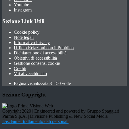
Youtube
Instagram
Sezione Link Utili
Cookie policy
Note legali
Informativa Privacy
Ufficio Relazioni con il Pubblico
Dichiarazione di accessibilità
Obiettivi di accessibilità
Gestione consensi cookie
Crediti
Vai al vecchio sito
Pagina visualizzata 31150 volte
Sezione Copyright
Copyright 2020 | Engineered and powered by Gruppo Spaggiari
Parma S.p.A. | Divisione Publishing & New Social Media
Disclaimer trattamento dati personali