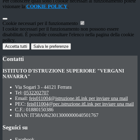
Per conoscere quali sono i cookie necessari al funzionamento potete
visionare la
COOKIE POLICY
.
Cookie necessari per il funzionamento
I cookie necessari per il funzionamento non possono essere
disabilitati. È possibile consultare l'elenco nella pagina della cookie
policy.
Accetta tutti
Salva le preferenze
Contatti
ISTITUTO D'ISTRUZIONE SUPERIORE "VERGANI
NAVARRA"
Via Sogari 3 - 44121 Ferrara
Tel:
0532202707
Email:
feis011004@istruzione.it
Link per inviare una mail
PEC:
feis011004@pec.istruzione.it
Link per inviare una mail
C.F.: 01880150386
IBAN: IT58A0623013000000040501767
Seguici su
Facebook