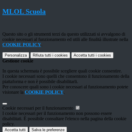
MLOL Scuola
Questo sito o gli strumenti terzi da questo utilizzati si avvalgono di
cookie necessari al funzionamento ed utili alle finalità illustrate nella
COOKIE POLICY
.
Personalizza
Rifiuta tutti
i cookies
Accetta tutti
i cookies
Gestione cookie
In questa schermata è possibile scegliere quali cookie consentire.
I cookie necessari sono quelli che consentono il funzionamento della
piattaforma e non è possibile disabilitarli.
Per conoscere quali sono i cookie necessari al funzionamento potete
visionare la
COOKIE POLICY
.
Cookie necessari per il funzionamento
I cookie necessari per il funzionamento non possono essere
disabilitati. È possibile consultare l'elenco nella pagina della cookie
policy.
Accetta tutti
Salva le preferenze