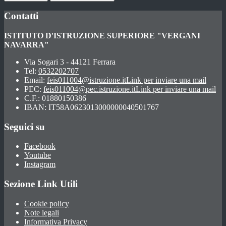
Contatti
ISTITUTO D'ISTRUZIONE SUPERIORE "VERGANI
NAVARRA"
Via Sogari 3 - 44121 Ferrara
Tel:
0532202707
Email:
feis011004@istruzione.it
Link per inviare una mail
PEC:
feis011004@pec.istruzione.it
Link per inviare una mail
C.F.: 01880150386
IBAN: IT58A0623013000000040501767
Seguici su
Facebook
Youtube
Instagram
Sezione Link Utili
Cookie policy
Note legali
Informativa Privacy