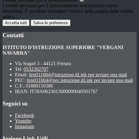
I cookie necessari per il funzionamento non possono essere
disabilitati. È possibile consultare l'elenco nella pagina della cookie
policy.
Accetta tutti
Salva le preferenze
Contatti
ISTITUTO D'ISTRUZIONE SUPERIORE "VERGANI
NAVARRA"
Via Sogari 3 - 44121 Ferrara
Tel:
0532202707
Email:
feis011004@istruzione.it
Link per inviare una mail
PEC:
feis011004@pec.istruzione.it
Link per inviare una mail
C.F.: 01880150386
IBAN: IT58A0623013000000040501767
Seguici su
Facebook
Youtube
Instagram
Sezione Link Utili