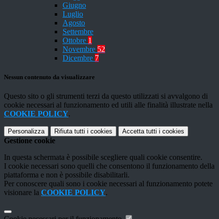
Giugno
Luglio
Agosto
Settembre
Ottobre
1
Novembre
52
Dicembre
7
Nessun contenuto da visualizzare
Questo sito o gli strumenti terzi da questo utilizzati si avvalgono di
cookie necessari al funzionamento ed utili alle finalità illustrate nella
COOKIE POLICY
.
Personalizza
Rifiuta tutti
i cookies
Accetta tutti
i cookies
Gestione cookie
In questa schermata è possibile scegliere quali cookie consentire.
I cookie necessari sono quelli che consentono il funzionamento della
piattaforma e non è possibile disabilitarli.
Per conoscere quali sono i cookie necessari al funzionamento potete
visionare la
COOKIE POLICY
.
Cookie necessari per il funzionamento