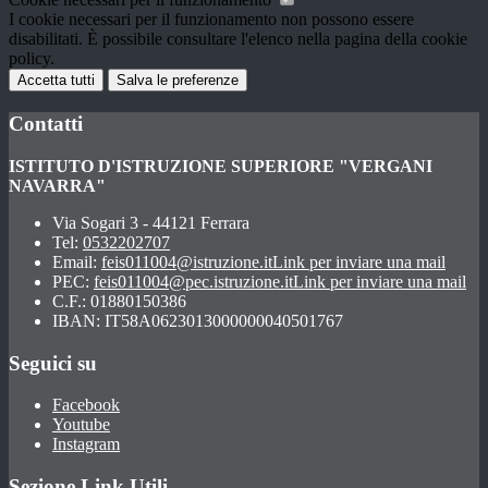
I cookie necessari per il funzionamento non possono essere
disabilitati. È possibile consultare l'elenco nella pagina della cookie
policy.
Accetta tutti
Salva le preferenze
Contatti
ISTITUTO D'ISTRUZIONE SUPERIORE "VERGANI
NAVARRA"
Via Sogari 3 - 44121 Ferrara
Tel:
0532202707
Email:
feis011004@istruzione.it
Link per inviare una mail
PEC:
feis011004@pec.istruzione.it
Link per inviare una mail
C.F.: 01880150386
IBAN: IT58A0623013000000040501767
Seguici su
Facebook
Youtube
Instagram
Sezione Link Utili