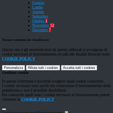
Giugno
Luglio
Agosto
Settembre
Ottobre
1
Novembre
52
Dicembre
7
Nessun contenuto da visualizzare
Questo sito o gli strumenti terzi da questo utilizzati si avvalgono di
cookie necessari al funzionamento ed utili alle finalità illustrate nella
COOKIE POLICY
.
Personalizza
Rifiuta tutti
i cookies
Accetta tutti
i cookies
Gestione cookie
In questa schermata è possibile scegliere quali cookie consentire.
I cookie necessari sono quelli che consentono il funzionamento della
piattaforma e non è possibile disabilitarli.
Per conoscere quali sono i cookie necessari al funzionamento potete
visionare la
COOKIE POLICY
.
Cookie necessari per il funzionamento